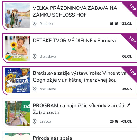
TOP
VEĽKÁ PRÁZDNINOVÁ ZÁBAVA NA
ZÁMKU SCHLOSS HOF
Rakúsko
01.08. - 31.08.
TOP
DETSKÉ TVORIVÉ DIELNE v Eurovea
Bratislava
06.08.
TOP
Bratislava zažije výstavu roka: Vincent van
Gogh ožije v unikátnej imerzívnej šou!
Bratislava
16.07.
PROGRAM na najbližšie víkendy v areáli 📍
Žabia cesta
Levoča
26.07. - 08.08.
Príroda nás spája