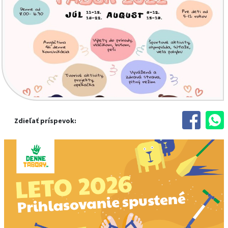
Zdieľať príspevok: