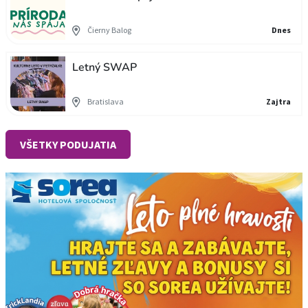
Čierny Balog
Dnes
Letný SWAP
Bratislava
Zajtra
VŠETKY PODUJATIA