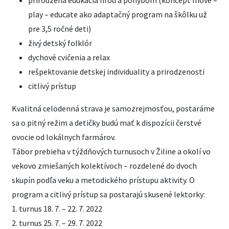
prirodzená edukácia hrou a pohybom (koncept move –
play – educate ako adaptačný program na škôlku už
pre 3,5 ročné deti)
živý detský folklór
dychové cvičenia a relax
rešpektovanie detskej individuality a prirodzenosti
citlivý prístup
Kvalitná celodenná strava je samozrejmosťou, postaráme
sa o pitný režim a detičky budú mať k dispozícii čerstvé
ovocie od lokálnych farmárov.
Tábor prebieha v týždňových turnusoch v Žiline a okolí vo
vekovo zmiešaných kolektívoch – rozdelené do dvoch
skupín podľa veku a metodického prístupu aktivity. O
program a citlivý prístup sa postarajú skusené lektorky:
1. turnus 18. 7. – 22. 7. 2022
2. turnus 25. 7. – 29. 7. 2022