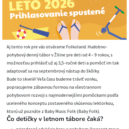
Aj tento rok pre vás otvárame Folkoland. Hudobno-
pohybový denný tábor v Žiline pre deti od 4 – 9 rokov, s
možnosťou prihlásiť už aj 3,5-ročné deti a pomôcť im tak
adaptovať sa na septembrový nástup do škôlky.
Bude to skvelé! Veľa času budeme tráviť vonku,
popracujeme zábavnou formou na všestrannom
pohybovom rozvoji s najmodernejšími pomôckami podľa
uceleného konceptu zostaveného skúsenou lektorkou,
ktorú už poznáte z Baby Music Folk (Baby Folk).
Čo detičky v letnom tábore čaká?