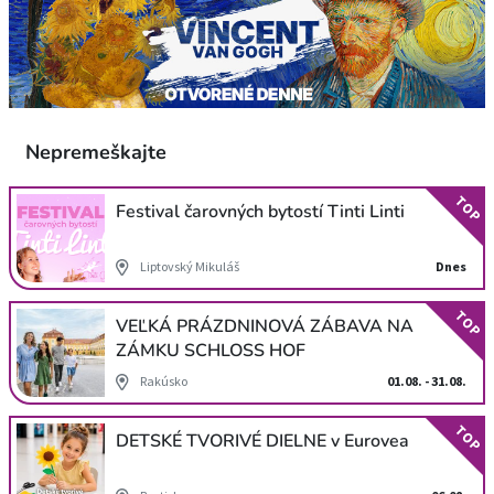
Nepremeškajte
TOP
Festival čarovných bytostí Tinti Linti
Liptovský Mikuláš
Dnes
TOP
VEĽKÁ PRÁZDNINOVÁ ZÁBAVA NA
ZÁMKU SCHLOSS HOF
Rakúsko
01.08. - 31.08.
TOP
DETSKÉ TVORIVÉ DIELNE v Eurovea