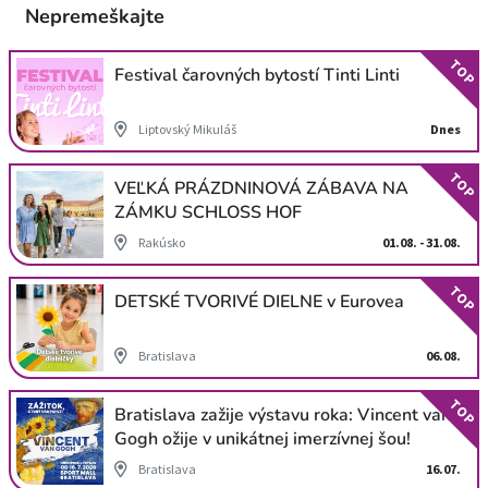
Nepremeškajte
TOP
Festival čarovných bytostí Tinti Linti
Liptovský Mikuláš
Dnes
TOP
VEĽKÁ PRÁZDNINOVÁ ZÁBAVA NA
ZÁMKU SCHLOSS HOF
Rakúsko
01.08. - 31.08.
TOP
DETSKÉ TVORIVÉ DIELNE v Eurovea
Bratislava
06.08.
TOP
Bratislava zažije výstavu roka: Vincent van
Gogh ožije v unikátnej imerzívnej šou!
Bratislava
16.07.