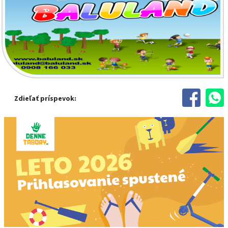
Zdieľať príspevok: