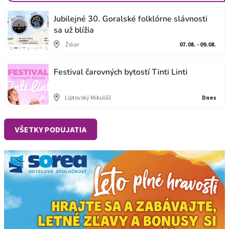
Jubilejné 30. Goralské folklórne slávnosti
sa už blížia
Ždiar
07.08. - 09.08.
Festival čarovných bytostí Tinti Linti
Liptovský Mikuláš
Dnes
VŠETKY PODUJATIA