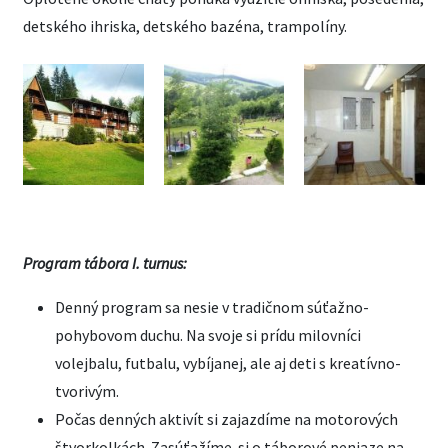
detského ihriska, detského bazéna, trampolíny.
Program tábora I. turnus:
Denný program sa nesie v tradičnom súťažno-
pohybovom duchu. Na svoje si prídu milovníci
volejbalu, futbalu, vybíjanej, ale aj deti s kreatívno-
tvorivým.
Počas denných aktivít si zajazdíme na motorových
štvorkolkách. Zasúťažíme si o táborové peniaze na