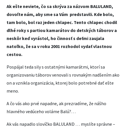
Ak ešte neviete, čo sa skrýva za názvom BALULAND,
dovoľte nám, aby sme sa Vám predstavili. Kde bolo,
tam bolo, bol raz jeden chlapec. Tento chlapec chodil
dlhé roky s partiou kamarátov do detských táborov a
neskôr keď vyrástol, ho činnosť s deťmi zaujala
natoľko, že sa v roku 2001 rozhodol vydať vlastnou
cestou.
Pospájal teda sily s ostatnými kamarátmi, ktorí sa
organizovaniu táborov venovali s rovnakým nadšením ako
on a vznikla organizácia, ktorej bolo potrebné dať ešte
meno.
A čo vás ako prvé napadne, ak prezradíme, že nášho
hlavného vedúceho voláme Balú?…
Ak vás napadlo slovíčko BALULAND … myslíte správne –