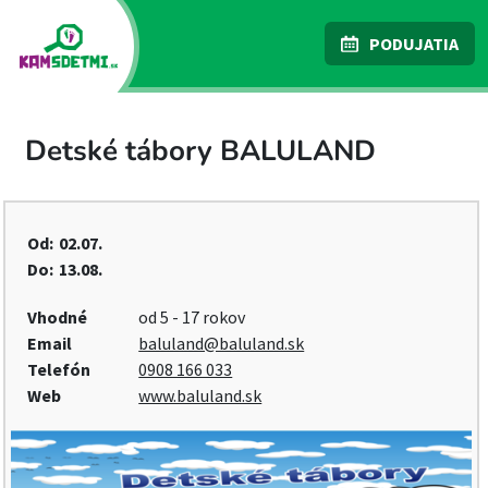
PODUJATIA
Detské tábory BALULAND
Od:
02.07.
Do:
13.08.
Vhodné
od 5 - 17 rokov
Email
baluland@baluland.sk
Telefón
0908 166 033
Web
www.baluland.sk