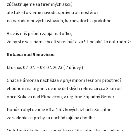
zúčastňujeme sa firemných akcií,
ale takisto vieme navodiť správnu atmosféru i
na narodeninových oslavách, karnevaloch a podobne.
Ak vás náš príbeh zaujal natoľko,
že by ste sa s nami chceli stretnúť a zažiť nejaké to dobrodruž
Kokava nad Rimavicou
I.Turnus 02. 07. – 08. 07. 2023 ( 7 dňový )
Chata Hámor sa nachádza v príjemnom lesnom prostredí
vhodnom na organizovanie detských rekreácií cca 3 km od
obce Kokava nad Rimavicou, v regióne Západný Gemer.
Ponúka ubytovanie v 3 a 4 lôžkových izbách. Sociálne
zariadenie a sprchy sa nachádzajú na chodbe.
Oplotené okolie chaty ponúka využitie ohniska, posedenia,