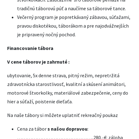
tradičnú táborovú púť a naučíme sa táborové tance.
Večerný program je popretkávaný zábavou, súťažami,
pravou diskotékou, táborákom a pre najodvážnejších
je pripravený nočný pochod.
Financovanie tábora
V cene táborov je zahrnuté :
ubytovanie, 5x denne strava, pitný režim, nepretržitá
zdravotnícka starostlivosť, kvalitní a skúsení animátori,
motorové štvorkolky, materiálové zabezpečenie, ceny do
hier a súťaží, poistenie dieťaťa.
Na naše tábory si môžete uplatniť rekreačný poukaz
Cena za tábor
s našou dopravou
:
………………………………………..280,-€: záloha