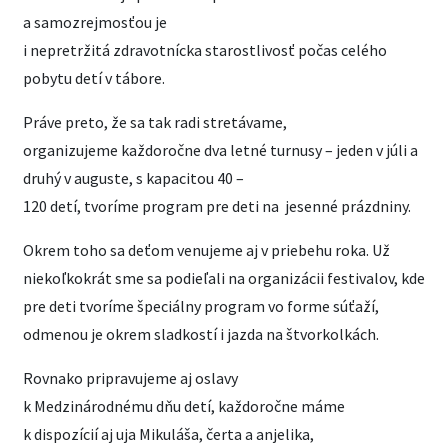
a samozrejmosťou je
i nepretržitá zdravotnícka starostlivosť počas celého
pobytu detí v tábore.
Práve preto, že sa tak radi stretávame,
organizujeme každoročne dva letné turnusy – jeden v júli a
druhý v auguste, s kapacitou 40 –
120 detí, tvoríme program pre deti na jesenné prázdniny.
Okrem toho sa deťom venujeme aj v priebehu roka. Už
niekoľkokrát sme sa podieľali na organizácii festivalov, kde
pre deti tvoríme špeciálny program vo forme súťaží,
odmenou je okrem sladkostí i jazda na štvorkolkách.
Rovnako pripravujeme aj oslavy
k Medzinárodnému dňu detí, každoročne máme
k dispozícií aj uja Mikuláša, čerta a anjelika,