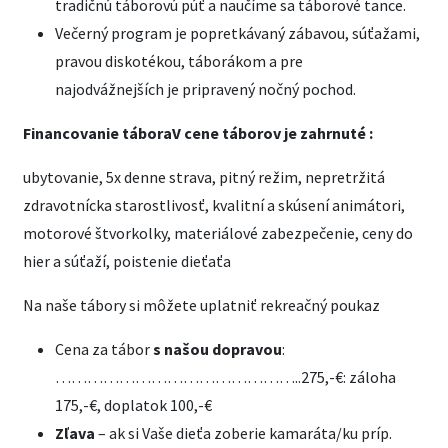
tradičnú táborovú púť a naučíme sa táborové tance.
Večerný program je popretkávaný zábavou, súťažami,
pravou diskotékou, táborákom a pre
najodvážnejších je pripravený nočný pochod.
Financovanie tábora
V cene táborov je zahrnuté :
ubytovanie, 5x denne strava, pitný režim, nepretržitá
zdravotnícka starostlivosť, kvalitní a skúsení animátori,
motorové štvorkolky, materiálové zabezpečenie, ceny do
hier a súťaží, poistenie dieťaťa
Na naše tábory si môžete uplatniť rekreačný poukaz
Cena za tábor
s našou dopravou
:
………………………………………..275,-€: záloha
175,-€, doplatok 100,-€
Zľava
– ak si Vaše dieťa zoberie kamaráta/ku príp.