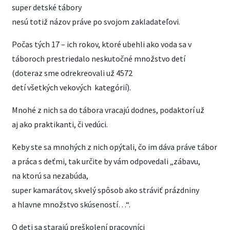
super detské tábory
nesú totiž názov práve po svojom zakladateľovi.
Počas tých 17 – ich rokov, ktoré ubehli ako voda sa v
táboroch prestriedalo neskutočné množstvo detí
(doteraz sme odrekreovali už 4572
detí všetkých vekových kategórií).
Mnohé z nich sa do tábora vracajú dodnes, podaktorí už
aj ako praktikanti, či vedúci.
Keby ste sa mnohých z nich opýtali, čo im dáva práve tábor
a práca s deťmi, tak určite by vám odpovedali „zábavu,
na ktorú sa nezabúda,
super kamarátov, skvelý spôsob ako stráviť prázdniny
a hlavne množstvo skúseností…“.
O deti sa starajú preškolení pracovníci