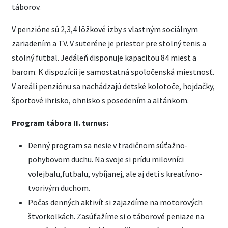
táborov.
V penzióne sú 2,3,4 lôžkové izby s vlastným sociálnym
zariadením a TV. V suteréne je priestor pre stolný tenis a
stolný futbal. Jedáleň disponuje kapacitou 84 miest a
barom. K dispozícii je samostatná spoločenská miestnosť.
V areáli penziónu sa nachádzajú detské kolotoče, hojdačky,
športové ihrisko, ohnisko s posedením a altánkom.
Program tábora II. turnus:
Denný program sa nesie v tradičnom súťažno-
pohybovom duchu. Na svoje si prídu milovníci
volejbalu,futbalu, vybíjanej, ale aj deti s kreatívno-
tvorivým duchom.
Počas denných aktivít si zajazdíme na motorových
štvorkolkách. Zasúťažíme si o táborové peniaze na