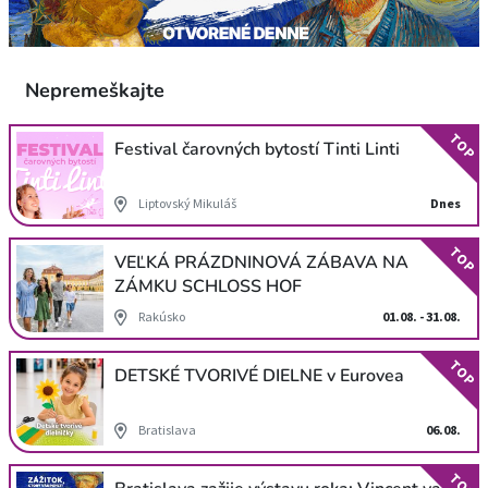
Nepremeškajte
TOP
Festival čarovných bytostí Tinti Linti
Liptovský Mikuláš
Dnes
TOP
VEĽKÁ PRÁZDNINOVÁ ZÁBAVA NA
ZÁMKU SCHLOSS HOF
Rakúsko
01.08. - 31.08.
TOP
DETSKÉ TVORIVÉ DIELNE v Eurovea
Bratislava
06.08.
TOP