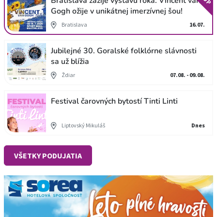
Bratislava zažije výstavu roka: Vincent van
Gogh ožije v unikátnej imerzívnej šou!
Bratislava
16.07.
Jubilejné 30. Goralské folklórne slávnosti
sa už blížia
Ždiar
07.08. - 09.08.
Festival čarovných bytostí Tinti Linti
Liptovský Mikuláš
Dnes
VŠETKY PODUJATIA