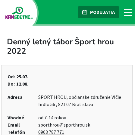
PODUJATIA
Denný letný tábor Šport hrou
2022
Od:
25.07.
Do:
12.08.
Adresa
ŠPORT HROU, občianske združenie Vlčie
hrdlo 56 , 821 07 Bratislava
Vhodné
od 7-14 rokov
Email
sporthrou@sporthrou.sk
Telefón
0903 787 771