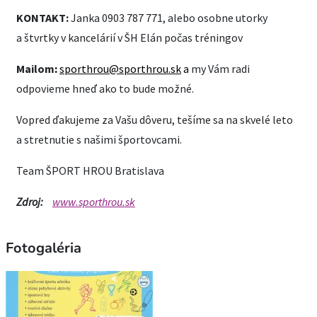
KONTAKT:
Janka 0903 787 771, alebo osobne utorky
a štvrtky v kancelárií v ŠH Elán počas tréningov
Mailom
:
sporthrou@sporthrou.sk
a
my Vám radi
odpovieme hneď ako to bude možné.
Vopred ďakujeme za Vašu dôveru, tešíme sa na skvelé leto
a stretnutie s našimi športovcami.
Team ŠPORT HROU Bratislava
Zdroj:
www.sporthrou.sk
Fotogaléria