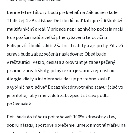
Denné letné tábory budú prebiehať na Základnej škole
Tbiliskej 4 v Bratislave. Deti budú mať k dispozícií školský
multifunkčný areál. V prípade nepriaznivého počasia majú
k dispozícii malú a veľkú plne vybavenú telocvičňu.
K dispozícií budú taktiež šatne, toalety a aj sprchy. Zdravá
strava bude zabezpečená nasledovne: Obed bude
v reštaurácii Peklo, desiata a olovrant je zabezpečený
priamo v areáli školy, pitný režim je samozrejmosťou.
Alergie, diéty a intolerancie detí je potrebné zaslať
a vyplniť na tlačive“ Dotazník zdravotného stavu“(tlačivo
je prílohe), aby sme vedeli zabezpečiť stravu podľa
požiadaviek.
Deti budú do tábora potrebovať: 100% zdravotný stav,
dobrú náladu, športové oblečenie, umelohmotnú fľašku na