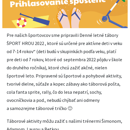
Pre našich športovcov sme pripravili Denné letné tábory
ŠPORT HROU 2022 , ktoré sú určené pre aktívne deti v veku
od 7-14 rokov“ (deti budú v skupinkách podľa veku, platí
pre deti od 7 rokov, ktoré od septembra 2022 pôjdu v škole
do druhého ročníka), ktoré chcú zažiť akčné, nielen
športové leto. Pripravené sú športové a pohybové aktivity,
tvorivé dielne, súťaže a kopec zábavy ako táborová pošta,
cola fanta sprite, rally, čo do lesa nepatrí, sochy,
ovocníčkovia a pod., nebudú chýbať ani odmeny
a samozrejme táborové tričko 🙂
Táborové aktivity môžu zažiť s našimi trénermi Šimonom,
Adamom, Laurou a Betkou.