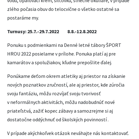
vodu, opaľovací krém, šiltovku, slnečné okuliare, v prípade
zlého počasia obuv do telocvične o všetko ostatné sa
postaráme my.
Turnusy: 25.7.-29.7.2022 8.8.-12.8.2022
Ponuku s podmienkami na Denné letné tábory ŠPORT
HROU 2022 posielame v prílohe. Ponuka platí aj pre
kamarátov a spolužiakov, kľudne prepošlite ďalej.
Ponúkame deťom okrem atletiky aj priestor na získanie
nových poznatkov zručností, ale aj priestor, kde zúročia
svoju fantáziu, môžu rozvíjať svoju tvorivosť
v neformálnych aktivitách, môžu nadobudnúť nové
priateľstvá, zažiť kopec zábavy a samozrejme si aj
dostatočne oddýchnuť od školských povinností .
V prípade akýchkoľvek otázok neváhajte nás kontaktovať.