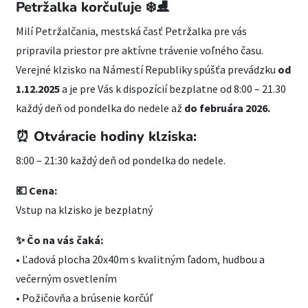
Petržalka korčuľuje ❄️⛸️
Milí Petržalčania, mestská časť Petržalka pre vás
pripravila priestor pre aktívne trávenie voľného času.
Verejné klzisko na Námestí Republiky spúšťa prevádzku
od
1.12.2025
a je pre Vás k dispozícií bezplatne od 8:00 – 21.30
každý deň od pondelka do nedele až
do februára 2026.
⏰ Otváracie hodiny klziska:
8:00 – 21:30 každý deň od pondelka do nedele.
💶 Cena:
Vstup na klzisko je bezplatný
✨ Čo na vás čaká:
• Ľadová plocha 20x40m s kvalitným ľadom, hudbou a
večerným osvetlením
• Požičovňa a brúsenie korčúľ