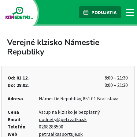
PODUJATIA
Verejné klzisko Námestie
Republiky
Od:
01.12.
8:00 – 21:30
Do:
28.02.
8:00 – 21:30
Adresa
Námestie Republiky, 851 01 Bratislava
Cena
Vstup na klzisko je bezplatný
Email
podnety@petrzalka.sk
Telefón
0268288500
Web
petrzalkasportuje.sk