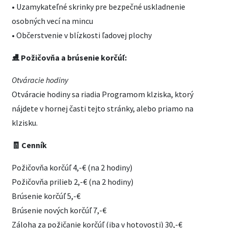
• Uzamykateľné skrinky pre bezpečné uskladnenie
osobných vecí na mincu
• Občerstvenie v blízkosti ľadovej plochy
⛸️ Požičovňa a brúsenie korčúľ:
Otváracie hodiny
Otváracie hodiny sa riadia Programom klziska, ktorý
nájdete v hornej časti tejto stránky, alebo priamo na
klzisku.
🧾 Cenník
Požičovňa korčúľ 4,-€ (na 2 hodiny)
Požičovňa prilieb 2,-€ (na 2 hodiny)
Brúsenie korčúľ 5,-€
Brúsenie nových korčúľ 7,-€
Záloha za požičanie korčúľ (iba v hotovosti) 30,-€