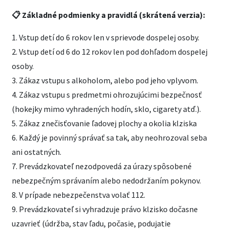
📋 Základné podmienky a pravidlá (skrátená verzia):
1. Vstup detí do 6 rokov len v sprievode dospelej osoby.
2. Vstup detí od 6 do 12 rokov len pod dohľadom dospelej
osoby.
3. Zákaz vstupu s alkoholom, alebo pod jeho vplyvom.
4. Zákaz vstupu s predmetmi ohrozujúcimi bezpečnosť
(hokejky mimo vyhradených hodín, sklo, cigarety atď.).
5. Zákaz znečisťovanie ľadovej plochy a okolia klziska
6. Každý je povinný správať sa tak, aby neohrozoval seba
ani ostatných.
7. Prevádzkovateľ nezodpovedá za úrazy spôsobené
nebezpečným správaním alebo nedodržaním pokynov.
8. V prípade nebezpečenstva volať 112.
9. Prevádzkovateľ si vyhradzuje právo klzisko dočasne
uzavrieť (údržba, stav ľadu, počasie, podujatie