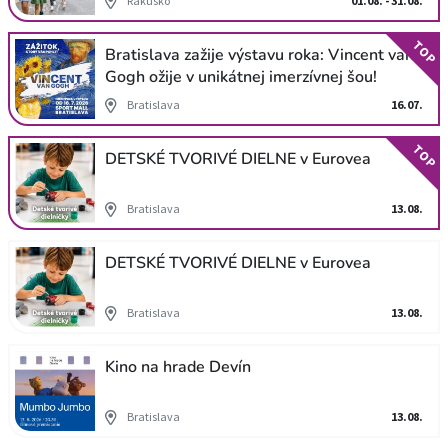
Rakúsko
01.08. - 31.08.
TOP
Bratislava zažije výstavu roka: Vincent van
Gogh ožije v unikátnej imerzívnej šou!
Bratislava
16.07.
TOP
DETSKÉ TVORIVÉ DIELNE v Eurovea
Bratislava
13.08.
DETSKÉ TVORIVÉ DIELNE v Eurovea
Bratislava
13.08.
Kino na hrade Devín
Bratislava
13.08.