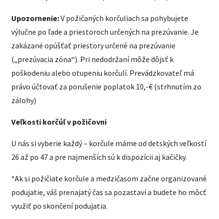
Upozornenie:
V požičaných korčuliach sa pohybujete
výlučne po ľade a priestoroch určených na prezúvanie. Je
zakázané opúšťať priestory určené na prezúvanie
(„prezúvacia zóna“). Pri nedodržaní môže dôjsť k
poškodeniu alebo otupeniu korčulí. Prevádzkovateľ má
právo účtovať za porušenie poplatok 10,-€ (strhnutím zo
zálohy)
Veľkosti korčúľ v požičovni
U nás si vyberie každý – korčule máme od detských veľkostí
26 až po 47 a pre najmenších sú k dispozícii aj kačičky.
*Ak si požičiate korčule a medzičasom začne organizované
podujatie, váš prenajatý čas sa pozastaví a budete ho môcť
využiť po skončení podujatia.