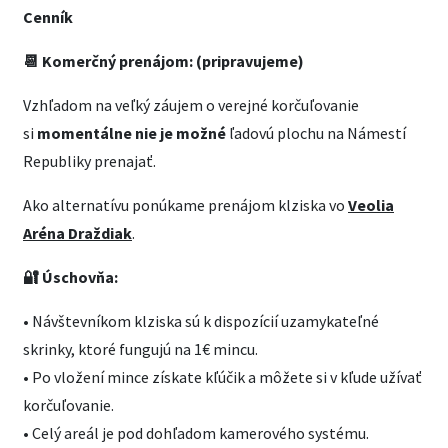
Cenník
📆 Komerčný prenájom:
(pripravujeme)
Vzhľadom na veľký záujem o verejné korčuľovanie
si
momentálne nie je možné
ľadovú plochu na Námestí
Republiky prenajať.
Ako alternatívu ponúkame prenájom klziska vo
Veolia
Aréna Draždiak
.
🔐 Úschovňa:
• Návštevníkom klziska sú k dispozícií uzamykateľné
skrinky, ktoré fungujú na 1€ mincu.
• Po vložení mince získate kľúčik a môžete si v kľude užívať
korčuľovanie.
• Celý areál je pod dohľadom kamerového systému.