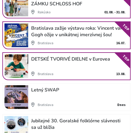
ZÁMKU SCHLOSS HOF
Rakúsko
01.08. - 31.08.
TOP
Bratislava zažije výstavu roka: Vincent van
Gogh ožije v unikátnej imerzívnej šou!
Bratislava
16.07.
TOP
DETSKÉ TVORIVÉ DIELNE v Eurovea
Bratislava
13.08.
Letný SWAP
Bratislava
Dnes
Jubilejné 30. Goralské folklórne slávnosti
sa už blížia