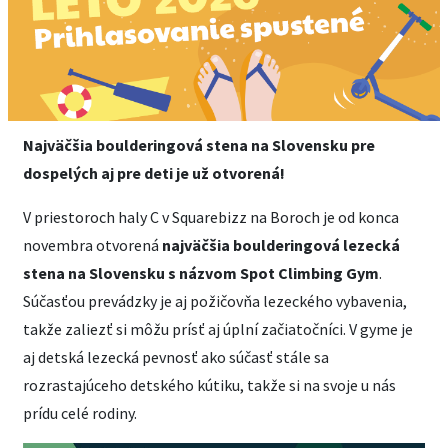
Najväčšia boulderingová stena na Slovensku pre
dospelých aj pre deti je už otvorená!
V priestoroch haly C v Squarebizz na Boroch je od konca
novembra otvorená
najväčšia boulderingová lezecká
stena na Slovensku s názvom Spot Climbing Gym
.
Súčasťou prevádzky je aj požičovňa lezeckého vybavenia,
takže zaliezť si môžu prísť aj úplní začiatočníci. V gyme je
aj detská lezecká pevnosť ako súčasť stále sa
rozrastajúceho detského kútiku, takže si na svoje u nás
prídu celé rodiny.