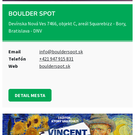
BOULDER SPOT
Devínska Nová Ves 7466, objekt C, areál Squarebizz - Bory,
Bratislava - DNV
Email
info@boulderspot.sk
Telefón
+421 947 915 831
Web
boulderspot.sk
DETAIL MESTA