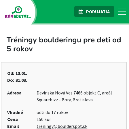
PODUJATIA
Tréningy boulderingu pre deti od
5 rokov
Od:
13.01.
Do:
31.03.
Adresa
Devínska Nová Ves 7466 objekt C, areál
Squarebizz - Bory, Bratislava
Vhodné
od 5 do 17 rokov
Cena
150 Eur
Email
treningy@boulderspot.sk