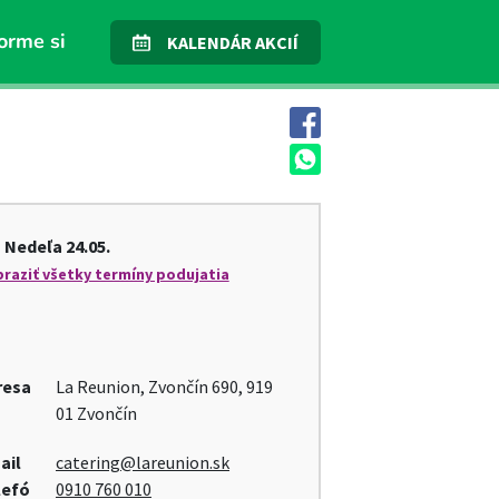
orme si
KALENDÁR AKCIÍ
Nedeľa
24.05.
raziť všetky termíny podujatia
resa
La Reunion, Zvončín 690, 919
01 Zvončín
ail
catering@lareunion.sk
lefó
0910 760 010