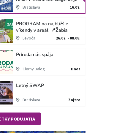
v unikátnej imerzívnej šou!
Bratislava
16.07.
PROGRAM na najbližšie
víkendy v areáli 📍Žabia
cesta
Levoča
26.07. - 08.08.
Príroda nás spája
Čierny Balog
Dnes
Letný SWAP
Bratislava
Zajtra
ETKY PODUJATIA