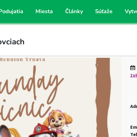
Podujatia
Miesta
Články
Súťaže
Vytv
ovciach
Zob
Ad
Em
Te