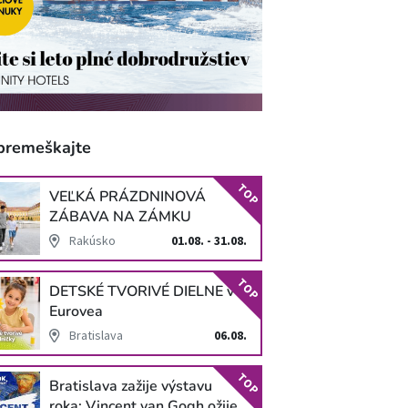
premeškajte
TOP
VEĽKÁ PRÁZDNINOVÁ
ZÁBAVA NA ZÁMKU
SCHLOSS HOF
Rakúsko
01.08. - 31.08.
TOP
DETSKÉ TVORIVÉ DIELNE v
Eurovea
Bratislava
06.08.
TOP
Bratislava zažije výstavu
roka: Vincent van Gogh ožije