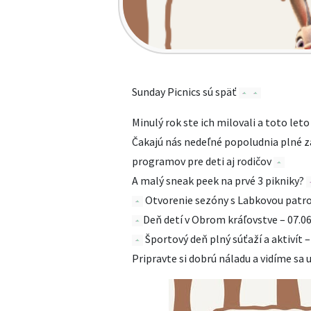
Sunday Picnics sú späť
Minulý rok ste ich milovali a toto le
Čakajú nás nedeľné popoludnia plné z
programov pre deti aj rodičov
A malý sneak peek na prvé 3 pikniky?
Otvorenie sezóny s Labkovou patro
Deň detí v Obrom kráľovstve – 07.0
Športový deň plný súťaží a aktivít –
Pripravte si dobrú náladu a vidíme sa