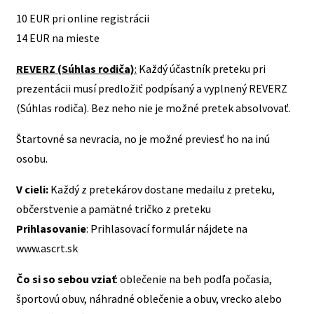
10 EUR pri online registrácii
14 EUR na mieste
REVERZ (Súhlas rodiča)
:
Každý účastník preteku pri
prezentácii musí predložiť podpísaný a vyplnený REVERZ
(Súhlas rodiča). Bez neho nie je možné pretek absolvovať.
Štartovné sa nevracia, no je možné previesť ho na inú
osobu.
V cieli:
Každý z pretekárov dostane medailu z preteku,
občerstvenie a pamätné tričko z preteku
Prihlasovanie
: Prihlasovací formulár nájdete na
www.ascrt.sk
Čo si so sebou vziať
: oblečenie na beh podľa počasia,
športovú obuv, náhradné oblečenie a obuv, vrecko alebo