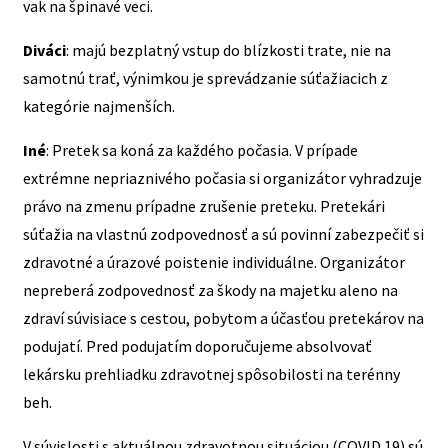
vak na špinavé veci.
Diváci
: majú bezplatný vstup do blízkosti trate, nie na
samotnú trať, výnimkou je sprevádzanie súťažiacich z
kategórie najmenších.
Iné
: Pretek sa koná za každého počasia. V prípade
extrémne nepriaznivého počasia si organizátor vyhradzuje
právo na zmenu prípadne zrušenie preteku. Pretekári
súťažia na vlastnú zodpovednosť a sú povinní zabezpečiť si
zdravotné a úrazové poistenie individuálne. Organizátor
nepreberá zodpovednosť za škody na majetku aleno na
zdraví súvisiace s cestou, pobytom a účasťou pretekárov na
podujatí. Pred podujatím doporučujeme absolvovať
lekársku prehliadku zdravotnej spôsobilosti na terénny
beh.
V súvislosti s aktuálnou zdravotnou situáciou (COVID 19) sú