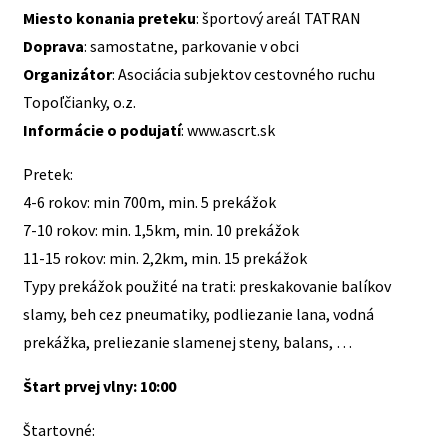
Miesto konania preteku
: športový areál TATRAN
Doprava
: samostatne, parkovanie v obci
Organizátor
: Asociácia subjektov cestovného ruchu
Topoľčianky, o.z.
Informácie o podujatí
: www.ascrt.sk
Pretek:
4-6 rokov: min 700m, min. 5 prekážok
7-10 rokov: min. 1,5km, min. 10 prekážok
11-15 rokov: min. 2,2km, min. 15 prekážok
Typy prekážok použité na trati: preskakovanie balíkov
slamy, beh cez pneumatiky, podliezanie lana, vodná
prekážka, preliezanie slamenej steny, balans, …
Štart prvej vlny: 10:00
Štartovné: