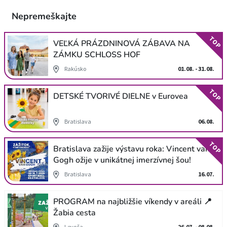
Nepremeškajte
TOP
VEĽKÁ PRÁZDNINOVÁ ZÁBAVA NA
ZÁMKU SCHLOSS HOF
Rakúsko
01.08. - 31.08.
TOP
DETSKÉ TVORIVÉ DIELNE v Eurovea
Bratislava
06.08.
TOP
Bratislava zažije výstavu roka: Vincent van
Gogh ožije v unikátnej imerzívnej šou!
Bratislava
16.07.
PROGRAM na najbližšie víkendy v areáli 📍
Žabia cesta
Levoča
26.07. - 08.08.