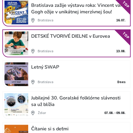
TOP
Bratislava zažije výstavu roka: Vincent van
Gogh ožije v unikátnej imerzívnej šou!
Bratislava
16.07.
TOP
DETSKÉ TVORIVÉ DIELNE v Eurovea
Bratislava
13.08.
Letný SWAP
Bratislava
Dnes
Jubilejné 30. Goralské folklórne slávnosti
sa už blížia
Ždiar
07.08. - 09.08.
Čítanie si s deťmi