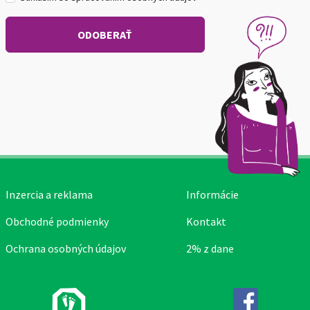
Inzercia a reklama
Informácie
Obchodné podmienky
Kontakt
Ochrana osobných údajov
2% z dane
Facebook