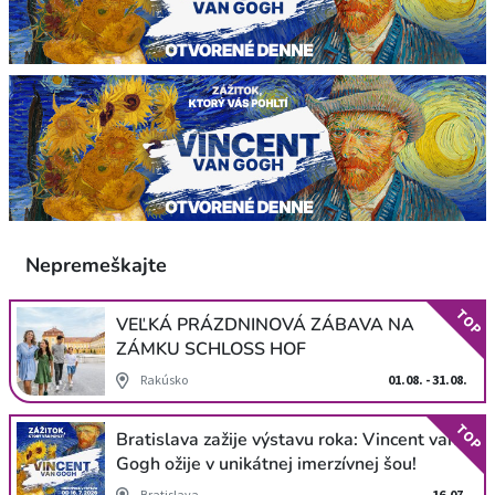
Nepremeškajte
TOP
VEĽKÁ PRÁZDNINOVÁ ZÁBAVA NA
ZÁMKU SCHLOSS HOF
Rakúsko
01.08. - 31.08.
TOP
Bratislava zažije výstavu roka: Vincent van
Gogh ožije v unikátnej imerzívnej šou!
Bratislava
16.07.