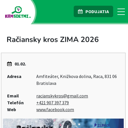
PODUJATIA
Račiansky kros ZIMA 2026
01.02.
Adresa
Amfiteáter, Knižkova dolina, Raca, 831 06
Bratislava
Email
racianskykros@gmail.com
Telefón
+421 907 397 379
Web
www.facebook.com