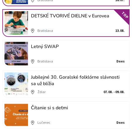
TOP
DETSKÉ TVORIVÉ DIELNE v Eurovea
Bratislava
13.08.
Letný SWAP
Bratislava
Dnes
Jubilejné 30. Goralské folklórne slávnosti
sa už blížia
Ždiar
07.08. - 09.08.
Čítanie si s deťmi
Lučenec
Dnes