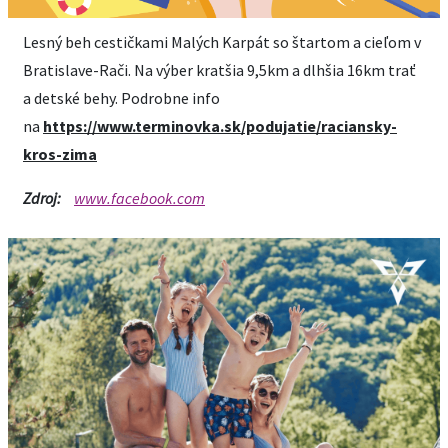
Lesný beh cestičkami Malých Karpát so štartom a cieľom v
Bratislave-Rači. Na výber kratšia 9,5km a dlhšia 16km trať
a detské behy. Podrobne info
na
https://www.terminovka.sk/podujatie/raciansky-
kros-zima
Zdroj:
www.facebook.com