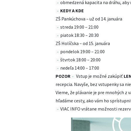
obmedzená kapacita na dráhu, aby m
KEDY A KDE
ZŠ Pankúchova – už od 14. januára
streda 19:00 – 21:00
piatok 18:30 – 20:30
ZŠ Holíčska – od 15. januára
pondelok 19:00 – 21:00
štvrtok 18:00 – 20:00
nedeľa 14:00 – 17:00
POZOR
Vstup je možné zakúpiť
LE
recepcia. Navyše, bez vstupenky sa ni
Vieme, že plávanie je pre mnohých z v
hľadáme cesty, ako vám ho sprístupniť
VIAC INFO vrátane možnosti rezerv