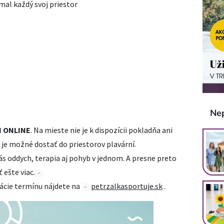
al každý svoj priestor
Ne
N ONLINE
. Na mieste nie je k dispozícii pokladňa ani
e je možné dostať do priestorov plavární.
ás oddych, terapia aj pohyb v jednom. A presne preto
 ešte viac.
ácie termínu nájdete na
petrzalkasportuje.sk
.