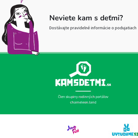
Neviete kam s deťmi?
Dostávajte pravidelné informácie o podujatiach
Člen skupiny rodinných portálov
chameleon.land