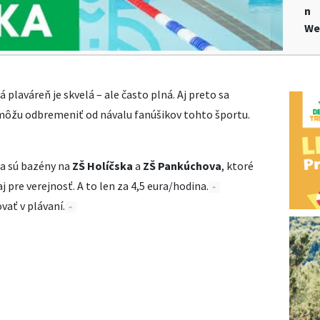
n
We
 plaváreň je skvelá – ale často plná. Aj preto sa
môžu odbremeniť od návalu fanúšikov tohto športu.
a sú bazény na
ZŠ Holíčska
a
ZŠ Pankúchova
, ktoré
j pre verejnosť. A to len za 4,5 eura/hodina.
vať v plávaní.