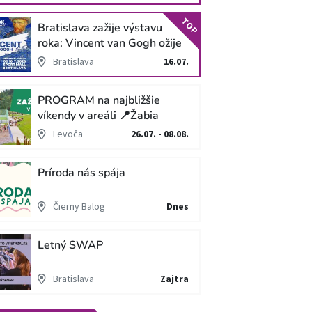
TOP
Bratislava zažije výstavu
roka: Vincent van Gogh ožije
v unikátnej imerzívnej šou!
Bratislava
16.07.
PROGRAM na najbližšie
víkendy v areáli 📍Žabia
cesta
Levoča
26.07. - 08.08.
Príroda nás spája
Čierny Balog
Dnes
Letný SWAP
Bratislava
Zajtra