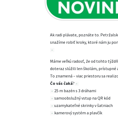
Ak radi plávate, poznáte to. Petržalská
snažíme robiť kroky, ktoré nám ju po
Máme veľkú radosť, že od tohto týždň
doteraz slúžili len školám, prístupné a
To znamená – viac priestoru sa realizo
Čo vás čaká
?
25 m bazén s 3 dráhami
samoobslužný vstup na QR kód
uzamykateľné skrinky v šatniach
kamerový systém a plavčík