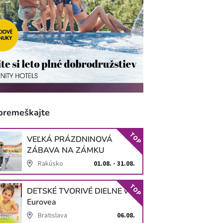
premeškajte
TOP
VEĽKÁ PRÁZDNINOVÁ
ZÁBAVA NA ZÁMKU
SCHLOSS HOF
Rakúsko
01.08. - 31.08.
TOP
DETSKÉ TVORIVÉ DIELNE v
Eurovea
Bratislava
06.08.