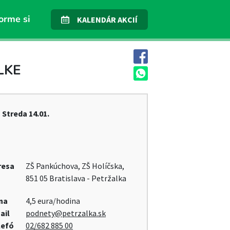
orme si
KALENDÁR AKCIÍ
LKE
Streda
14.01.
resa
ZŠ Pankúchova, ZŠ Holíčska,
851 05 Bratislava - Petržalka
na
4,5 eura/hodina
ail
podnety@petrzalka.sk
lefó
02/682 885 00