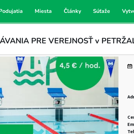
Podujatia
Miesta
Články
Súťaže
Vytv
ÁVANIA PRE VEREJNOSŤ v PETRŽA
Ad
Ce
Em
Te