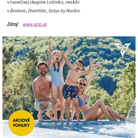
v tanečnej skupine
Latiniko
, neskôr
v
Bralene
,
Divertide
,
Salsa by Norika
.
Zdroj:
www.kzp.sk