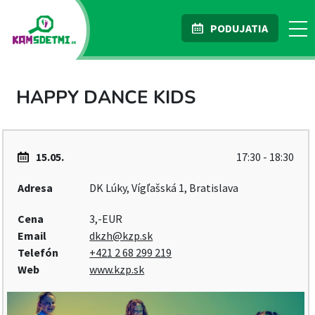
PODUJATIA
HAPPY DANCE KIDS
15.05.
17:30 - 18:30
Adresa
DK Lúky, Vígľašská 1, Bratislava
Cena
3,-EUR
Email
dkzh@kzp.sk
Telefón
+421 2 68 299 219
Web
www.kzp.sk