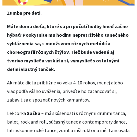
Zumba pre deti.
Máte doma dieťa, ktoré sa pri počutí hudby hneď začne
hýbať? Poskytnite mu hodinu nepretržitého tanečného
vybláznenia sa, s množsvom rôznych melódií a
choreografií rôznych štýlov. Tiež bude vedené aj
tvorivo myslieť a vyskúša si, vymyslieť s ostatnými
deťmi vlastný tanček.
Ak máte dieťa približne vo veku 4-10 rokov, menej alebo
viac podľa vášho uváženia, priveďte ho zatancovať si,
zabaviť sa a spoznať nových kamarátov.
Lektorka
Saška
– má skúsenosti s rôznymi druhmi tanca,
balet, rock and roll, súčasný tanec a contamporary dance,
latinskoamerické tance, zumba inštruktor a iné. Tancovala