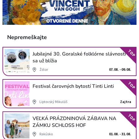
Nepremeškajte
TOP
Jubilejné 30. Goralské folklórne slávnosti
sa už blížia
Ždiar
07.08. - 09.08.
TOP
Festival čarovných bytostí Tinti Linti
Liptovský Mikuláš
Zajtra
TOP
VEĽKÁ PRÁZDNINOVÁ ZÁBAVA NA
ZÁMKU SCHLOSS HOF
Rakúsko
01.08. - 31.08.