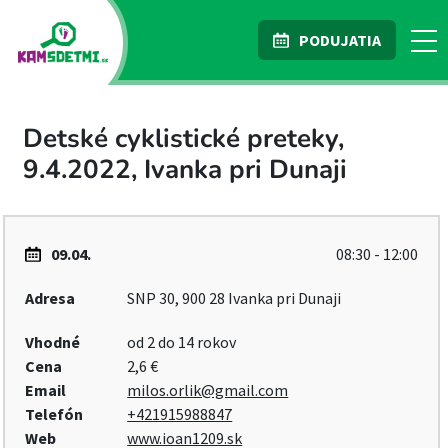
PODUJATIA
Detské cyklistické preteky,
9.4.2022, Ivanka pri Dunaji
09.04.
08:30 - 12:00
Adresa
SNP 30, 900 28 Ivanka pri Dunaji
Vhodné
od 2 do 14 rokov
Cena
2,6 €
Email
milos.orlik@gmail.com
Telefón
+421915988847
Web
www.ioan1209.sk