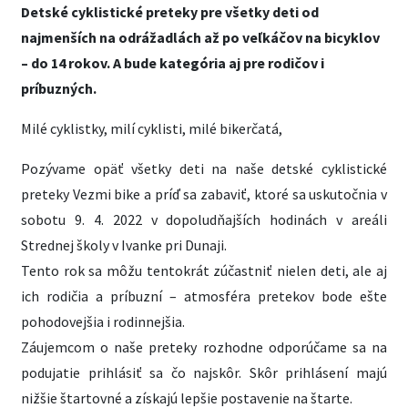
Detské cyklistické preteky pre všetky deti od
najmenších na odrážadlách až po veľkáčov na bicyklov
– do 14 rokov. A bude kategória aj pre rodičov i
príbuzných.
Milé cyklistky, milí cyklisti, milé bikerčatá,
Pozývame opäť všetky deti na naše detské cyklistické
preteky Vezmi bike a príď sa zabaviť, ktoré sa uskutočnia v
sobotu 9. 4. 2022 v dopoludňajších hodinách v areáli
Strednej školy v Ivanke pri Dunaji.
Tento rok sa môžu tentokrát zúčastniť nielen deti, ale aj
ich rodičia a príbuzní – atmosféra pretekov bode ešte
pohodovejšia i rodinnejšia.
Záujemcom o naše preteky rozhodne odporúčame sa na
podujatie prihlásiť sa čo najskôr. Skôr prihlásení majú
nižšie štartovné a získajú lepšie postavenie na štarte.