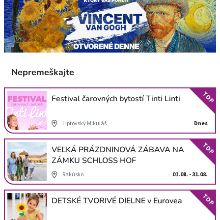
Nepremeškajte
TOP
Festival čarovných bytostí Tinti Linti
Liptovský Mikuláš
Dnes
TOP
VEĽKÁ PRÁZDNINOVÁ ZÁBAVA NA
ZÁMKU SCHLOSS HOF
Rakúsko
01.08. - 31.08.
TOP
DETSKÉ TVORIVÉ DIELNE v Eurovea