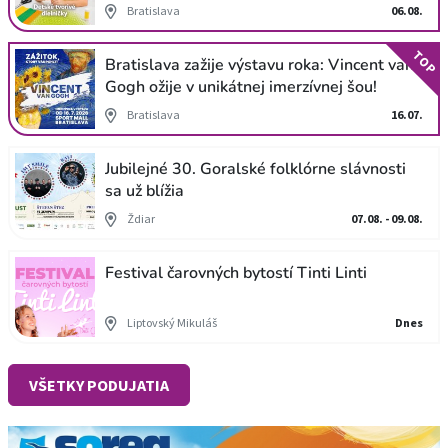
Bratislava
06.08.
TOP
Bratislava zažije výstavu roka: Vincent van
Gogh ožije v unikátnej imerzívnej šou!
Bratislava
16.07.
Jubilejné 30. Goralské folklórne slávnosti
sa už blížia
Ždiar
07.08. - 09.08.
Festival čarovných bytostí Tinti Linti
Liptovský Mikuláš
Dnes
VŠETKY PODUJATIA