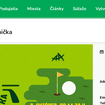
Podujatia
Miesta
Články
Súťaže
Vytv
nička
Ad
Em
Te