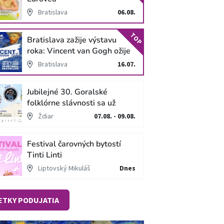
Bratislava
06.08.
TOP
Bratislava zažije výstavu
roka: Vincent van Gogh ožije
v unikátnej imerzívnej šou!
Bratislava
16.07.
Jubilejné 30. Goralské
folklórne slávnosti sa už
blížia
Ždiar
07.08. - 09.08.
Festival čarovných bytostí
Tinti Linti
Liptovský Mikuláš
Dnes
ETKY PODUJATIA