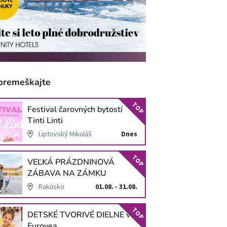
premeškajte
TOP
Festival čarovných bytostí
Tinti Linti
Liptovský Mikuláš
Dnes
TOP
VEĽKÁ PRÁZDNINOVÁ
ZÁBAVA NA ZÁMKU
SCHLOSS HOF
Rakúsko
01.08. - 31.08.
TOP
DETSKÉ TVORIVÉ DIELNE v
Eurovea