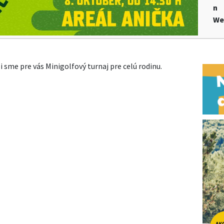
n
We
li sme pre vás Minigolfový turnaj pre celú rodinu.