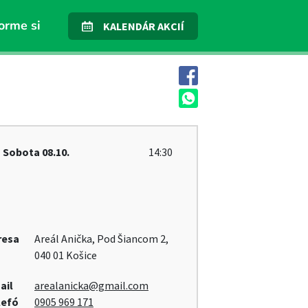
orme si
KALENDÁR AKCIÍ
Sobota
08.10.
14:30
resa
Areál Anička, Pod Šiancom 2,
040 01 Košice
ail
arealanicka@gmail.com
lefó
0905 969 171