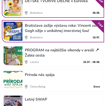
TOP
DETSKÉ TVORIVÉ DIELNE v Eurovea
Bratislava
06.08.
TOP
Bratislava zažije výstavu roka: Vincent van
Gogh ožije v unikátnej imerzívnej šou!
Bratislava
16.07.
PROGRAM na najbližšie víkendy v areáli 📍
Žabia cesta
Levoča
26.07. - 08.08.
Príroda nás spája
Čierny Balog
Dnes
Letný SWAP