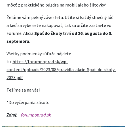
môcť z praktického púzdra na mobil alebo šiltovky.*
Želáme vám pekný záver leta. Užite si každý slnečný lúč
a keď sa vyberiete nakupovať, tak sa určite zastavte vo
Forume. Akcia
Späť do školy
trvá
od 26. augusta do 8.
septembra.
Všetky podmienky súťaže nájdete
tu:
https://forumpoprad.sk/wp-
content/uploads/2023/08/pravidla-akcie-Spat-do-skoly-
2023.pdf
Tešíme sa na vás!
*Do vyčerpania zásob.
Zdroj:
forumpoprad.sk