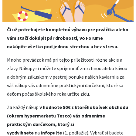
Či už potrebujete kompletnú výbavu pre prváčika alebo
vám stačí dokúpiť pár drobností, vo Forume
nakúpite všetko pod jednou strechou a bez stresu.
Mnoho prevádzok má pri tejto príležitosti rôzne akcie a
zľavy. Nákupy si môžete spríjemniť zmrzlinou alebo kávou
a dobrým zákuskom v pestrej ponuke našich kaviarni a za
váš nákup vás odmeníme praktickými darčekmi, ktoré sa
deťom počas školského roka určite zídu.
Za každý nákup
v hodnote 50€ z ktoréhokoľvek obchodu
(okrem hypermarketu Tesco) vás odmeníme
praktickým darčekom, ktorý si
vyzdvihnete
na
Infopulte
(1. podlažie). Vybrať si budete