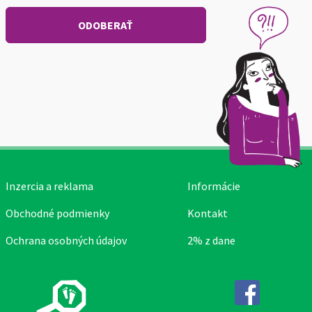
Inzercia a reklama
Informácie
Obchodné podmienky
Kontakt
Ochrana osobných údajov
2% z dane
Facebook