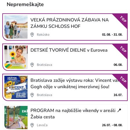
Nepremeškajte
TOP
VEĽKÁ PRÁZDNINOVÁ ZÁBAVA NA
ZÁMKU SCHLOSS HOF
Rakúsko
01.08. - 31.08.
TOP
DETSKÉ TVORIVÉ DIELNE v Eurovea
Bratislava
06.08.
TOP
Bratislava zažije výstavu roka: Vincent van
Gogh ožije v unikátnej imerzívnej šou!
Bratislava
16.07.
PROGRAM na najbližšie víkendy v areáli 📍
Žabia cesta
Levoča
26.07. - 08.08.