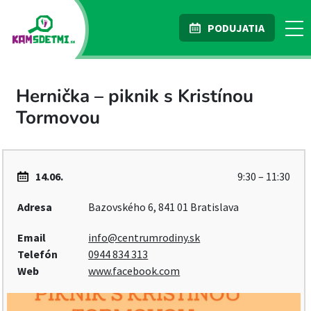
PODUJATIA
Hernička – piknik s Kristínou
Tormovou
14.06.
9:30 – 11:30
Adresa
Bazovského 6, 841 01 Bratislava
Email
info@centrumrodiny.sk
Telefón
0944 834 313
Web
www.facebook.com