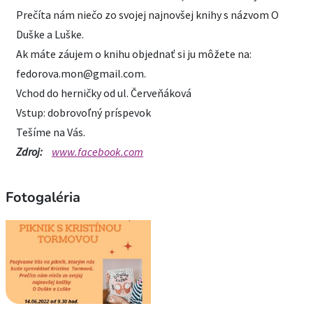
Prečíta nám niečo zo svojej najnovšej knihy s názvom O
Duške a Luške.
Ak máte záujem o knihu objednať si ju môžete na:
fedorova.mon@gmail.com.
Vchod do herničky od ul. Červeňáková
Vstup: dobrovoľný príspevok
Tešíme na Vás.
Zdroj:
www.facebook.com
Fotogaléria