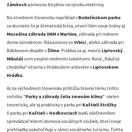
Zámkoch
pomocou bicyklov na výrobu elektriny.
Na strednom Slovensku napríklad v
Budatínskom parku
sa dozviete čo je klimatická kríza, otvorí Vám svoje brány aj
Muzeálna záhrada SNM v Martine
, záhrada pri rodnom
dome súrodencov Rázusovcov vo
Vrbici
, alebo záhrada pri
Bábkovom divadle v
Žiline
. Pridáva sa aj mesto
Liptovský
Mikuláš
som svojimi siedmimi lokalitami. Nový „Náučný
chodníka“ otvoria v Hrádockom arboréte v
Liptovskom
Hrádku
.
Aj na východnom Slovensku priblížia hlavnú tému tohto
ročníka: “
Parky a záhrady čelia zmenám klímy
“ nielen
teoreticky, ale aj prakticky v parku pri
Kaštieli
Strážky
.
V parku pri
Kaštieli
v
Hodkovciach
budú návštevníkov
sprevádzať klienti domova sociálnych služieb, ktorí svoje
prehliadky uskutočňujú v rámci sociálneho turizmu. Tohto