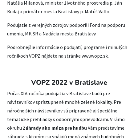
Natália Milanová, minister životného prostredia p. Ján
Budaj a primátor mesta Bratislavy p. Matúš Vallo.
Podujatie z verejných zdrojov podporili Fond na podporu
umenia, MK SR a Nadácia mesta Bratislavy.
Podrobnejšie informácie o podujatí, programe i minulých
ročníkoch VOPZ nájdete na stránke
www.vopz.sk
.
VOPZ 2022 v Bratislave
Počas XIV. ročníka podujatia v Bratislave budú pre
návštevníkov sprístupnené mnohé zelené lokality. Pre
náročnejších návštevníkov sú pripravené aj špeciálne
tematické prehliadky s odbornými sprievodcami. V rámci
okruhu
Záhrady ako múza pre hudbu
Vám predstavíme
záhrady, s ktorými sa spájajú mená známych hudobných