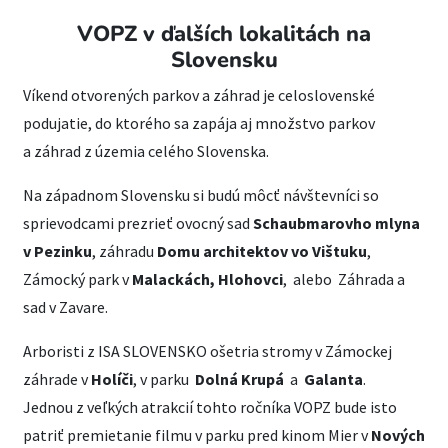
VOPZ v ďalších lokalitách na
Slovensku
Víkend otvorených parkov a záhrad je celoslovenské
podujatie, do ktorého sa zapája aj množstvo parkov
a záhrad z územia celého Slovenska.
Na západnom Slovensku si budú môcť návštevníci so
sprievodcami prezrieť ovocný sad
Schaubmarovho mlyna
v Pezinku
, záhradu
Domu architektov vo Vištuku
,
Zámocký park v
Malackách, Hlohovci
, alebo Záhrada a
sad v Zavare.
Arboristi z ISA SLOVENSKO ošetria stromy v Zámockej
záhrade v
Holíči
, v parku
Dolná
Krupá
a
Galanta
.
Jednou z veľkých atrakcií tohto ročníka VOPZ bude isto
patriť premietanie filmu v parku pred kinom Mier v
Nových