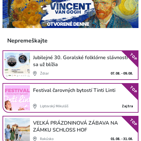
Nepremeškajte
TOP
Jubilejné 30. Goralské folklórne slávnosti
sa už blížia
Ždiar
07.08. - 09.08.
TOP
Festival čarovných bytostí Tinti Linti
Liptovský Mikuláš
Zajtra
TOP
VEĽKÁ PRÁZDNINOVÁ ZÁBAVA NA
ZÁMKU SCHLOSS HOF
Rakúsko
01.08. - 31.08.