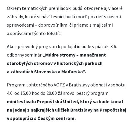
Okrem tematických prehliadok budú otvorené aj viaceré
záhrady, ktoré si návštevníci budú môcť pozrieť s našimi
sprievodcami – dobrovoľníkmi či priamo s majiteľmi
a správcami týchto lokalít.
Ako sprievodný program k podujatiu bude v piatok 3.6.
odborný seminár
„Múdre stromy – manažment
starobylých stromov v historických parkoch
a záhradách Slovenska a Maďarska“.
Program tohtorčného VOPZ v Bratislavy obohatí v sobotu
4.6. od 15.00 hod do 20.00 žánrovo pestrý program
minifestivalu Prepoštská United, ktorý sa bude konať
na jednej z najkrajších uličiek Bratislavy na Prepoštskej
v spolupráci s Českým centrom.