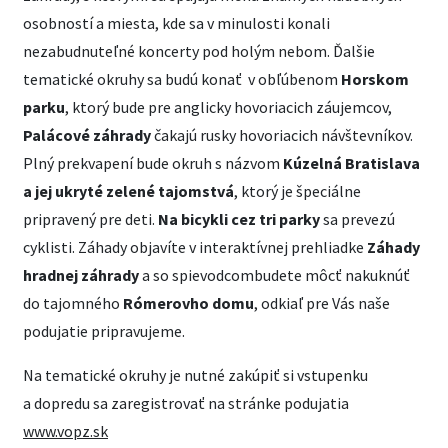
osobností a miesta, kde sa v minulosti konali
nezabudnuteľné koncerty pod holým nebom. Ďalšie
tematické okruhy sa budú konať v obľúbenom
Horskom
parku
, ktorý bude pre anglicky hovoriacich záujemcov,
Palácové záhrady
čakajú rusky hovoriacich návštevníkov.
Plný prekvapení bude okruh s názvom
Kúzelná
Bratislava
a jej ukryté zelené tajomstvá
, ktorý je špeciálne
pripravený pre deti.
Na bicykli cez tri parky
sa prevezú
cyklisti. Záhady objavíte v interaktívnej prehliadke
Záhady
hradnej záhrady
a so spievodcombudete môcť nakuknúť
do tajomného
Rómerovho domu
, odkiaľ pre Vás naše
podujatie pripravujeme.
Na tematické okruhy je nutné zakúpiť si vstupenku
a dopredu sa zaregistrovať na stránke podujatia
www.vopz.sk