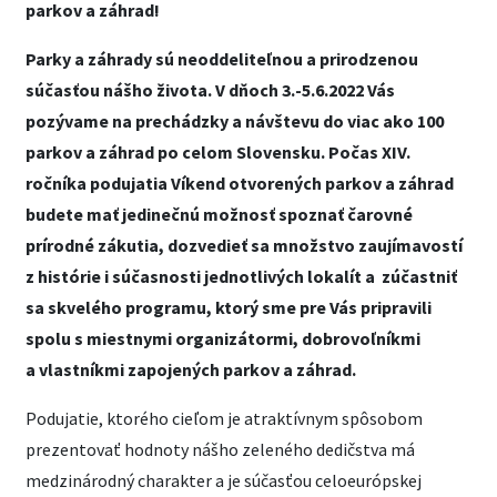
parkov a záhrad!
Parky a záhrady sú neoddeliteľnou a prirodzenou
súčasťou nášho života. V dňoch 3.-5.6.2022 Vás
pozývame na prechádzky a návštevu do viac ako 100
parkov a záhrad po celom Slovensku. Počas XIV.
ročníka podujatia Víkend otvorených parkov a záhrad
budete mať jedinečnú možnosť spoznať čarovné
prírodné zákutia, dozvedieť sa množstvo zaujímavostí
z histórie i súčasnosti jednotlivých lokalít a zúčastniť
sa skvelého programu, ktorý sme pre Vás pripravili
spolu s miestnymi organizátormi, dobrovoľníkmi
a vlastníkmi zapojených parkov a záhrad.
Podujatie, ktorého cieľom je atraktívnym spôsobom
prezentovať hodnoty nášho zeleného dedičstva má
medzinárodný charakter a je súčasťou celoeurópskej