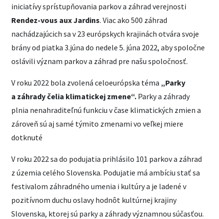
iniciatívy sprístupňovania parkov a záhrad verejnosti
Rendez-vous aux Jardins
. Viac ako 500 záhrad
nachádzajúcich sa v 23 európskych krajinách otvára svoje
brány od piatka 3.júna do nedele 5. júna 2022, aby spoločne
oslávili význam parkov a záhrad pre našu spoločnosť.
V roku 2022 bola zvolená celoeurópska téma
„Parky
a záhrady čelia klimatickej zmene“.
Parky a záhrady
plnia nenahraditeľnú funkciu v čase klimatických zmien a
zároveň sú aj samé týmito zmenami vo veľkej miere
dotknuté
V roku 2022 sa do podujatia prihlásilo 101 parkov a záhrad
z územia celého Slovenska. Podujatie má ambíciu stať sa
festivalom záhradného umenia i kultúry a je ladené v
pozitívnom duchu oslavy hodnôt kultúrnej krajiny
Slovenska, ktorej sú parky a záhrady významnou súčasťou.