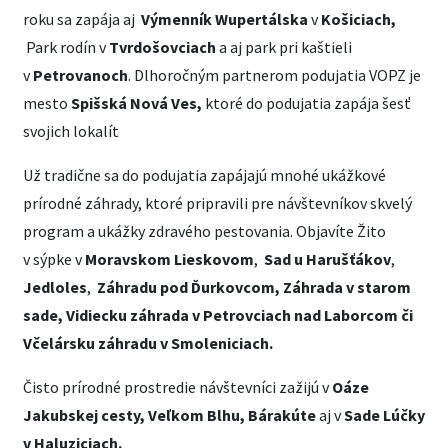
roku sa zapája aj
Výmenník
Wupertálska
v
Košiciach,
Park rodín v
Tvrdošovciach
a aj park pri kaštieli
v
Petrovanoch
. Dlhoročným partnerom podujatia VOPZ je
mesto
Spišská Nová Ves,
ktoré do podujatia zapája šesť
svojich lokalít
Už tradične sa do podujatia zapájajú mnohé ukážkové
prírodné záhrady, ktoré pripravili pre návštevníkov skvelý
program a ukážky zdravého pestovania. Objavíte Žito
v sýpke v
Moravskom Lieskovom
,
Sad
u
Harušťákov
,
Jedloles
,
Záhradu pod Ďurkovcom, Záhrada v starom
sade, Vidiecku záhrada v Petrovciach nad Laborcom či
Včelársku
záhradu
v Smoleniciach.
Čisto prírodné prostredie návštevníci zažijú v
Oáze
Jakubskej cesty, Veľkom Blhu, Bárakúte
aj v
Sade Lúčky
v Haluziciach.