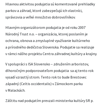
Hlavnou aktivitou podujatia sú komentované prehliadky
parkov a záhrad, ktoré zabezpečujú ich vlastníci,
správcovia a veľké množstvo dobrovoľníkov.
Hlavným organizátorom podujatia je od roku 2007
Národný Trust n.o. – organizácia, ktorej poslaním je
ochrana, obnova a zmysluplné využívanie kultúrneho
a prírodného dedičstva Slovenska. Podujatie sa realizuje
v rámci nášho projektu Centra záhradnej kultúry a krajiny.
V spolupráci s ISA Slovensko – združením arboristov,
dlhoročným podporovateľom podujatia sa aj tento rok
vysadí vzrastlý strom. Tento rok to bude Brestovec
západný (Celtis occidentalis) v Zámockom parku
v Malackách.
Záštitu nad podujatím prevzali ministerka kultúry SR p.