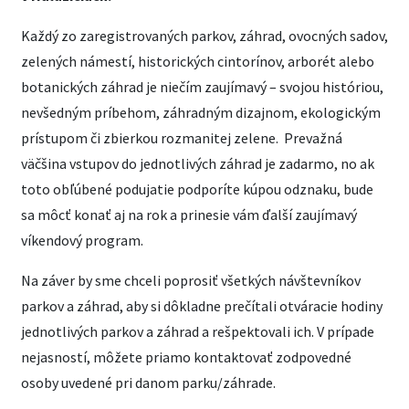
Každý zo zaregistrovaných parkov, záhrad, ovocných sadov,
zelených námestí, historických cintorínov, arborét alebo
botanických záhrad je niečím zaujímavý – svojou históriou,
nevšedným príbehom, záhradným dizajnom, ekologickým
prístupom či zbierkou rozmanitej zelene. Prevažná
väčšina vstupov do jednotlivých záhrad je zadarmo, no ak
toto obľúbené podujatie podporíte kúpou odznaku, bude
sa môcť konať aj na rok a prinesie vám ďalší zaujímavý
víkendový program.
Na záver by sme chceli poprosiť všetkých návštevníkov
parkov a záhrad, aby si dôkladne prečítali otváracie hodiny
jednotlivých parkov a záhrad a rešpektovali ich. V prípade
nejasností, môžete priamo kontaktovať zodpovedné
osoby uvedené pri danom parku/záhrade.