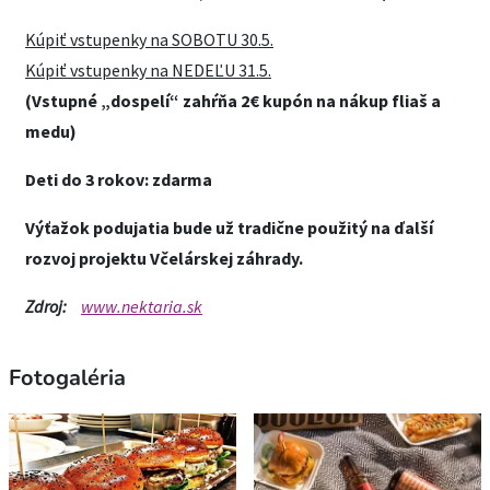
Kúpiť vstupenky na SOBOTU 30.5.
Kúpiť vstupenky na NEDEĽU 31.5.
(Vstupné „dospelí“ zahŕňa 2€ kupón na nákup fliaš a
medu)
Deti do 3 rokov: zdarma
Výťažok podujatia bude už tradične použitý na ďalší
rozvoj projektu Včelárskej záhrady.
Zdroj:
www.nektaria.sk
Fotogaléria