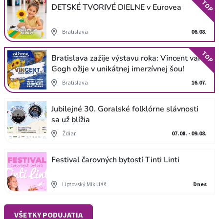
TOP
DETSKÉ TVORIVÉ DIELNE v Eurovea
Bratislava
06.08.
TOP
Bratislava zažije výstavu roka: Vincent van
Gogh ožije v unikátnej imerzívnej šou!
Bratislava
16.07.
Jubilejné 30. Goralské folklórne slávnosti
sa už blížia
Ždiar
07.08. - 09.08.
Festival čarovných bytostí Tinti Linti
Liptovský Mikuláš
Dnes
VŠETKY PODUJATIA