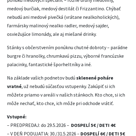
ponuku medových špecialít – rôzne druhy medoviny,
medový burčiak, medový destilát či Frizzantino. Chýbať
nebudú ani medové pivečká (vrátane nealkoholických),
farmársky malinový nealko radler, medový sajder,
osviežujúce limonády, ale aj miešané drinky.
Stánky s občerstvením ponúknu chutné dobroty – parádne
burgre či hranolky, chrumkavú pizzu, výborné francúzske
palacinky, fantastické šporheltníky a iné.
Na základe vašich podnetov budú
sklenené poháre
vratné
, už nebudú súčasťou vstupenky. Zakúpiť si ich
môžete priamo v areáli v našich stánkoch. Kto chce, si ich
môže nechať, kto chce, ich môže pri odchode vrátiť.
Vstupné:
– PREDPREDAJ: do 29.5.2026 –
DOSPELÍ 5€ / DETI 4€
– V DEŇ PODUJATIA: 30./31.5.2026 –
DOSPELÍ 6€ / DETI 5€