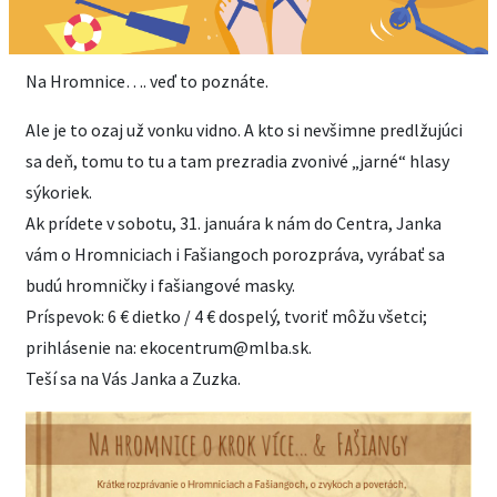
Na Hromnice…. veď to poznáte.
Ale je to ozaj už vonku vidno. A kto si nevšimne predlžujúci
sa deň, tomu to tu a tam prezradia zvonivé „jarné“ hlasy
sýkoriek.
Ak prídete v sobotu, 31. januára k nám do Centra, Janka
vám o Hromniciach i Fašiangoch porozpráva, vyrábať sa
budú hromničky i fašiangové masky.
Príspevok: 6 € dietko / 4 € dospelý, tvoriť môžu všetci;
prihlásenie na: ekocentrum@mlba.sk.
Teší sa na Vás Janka a Zuzka.