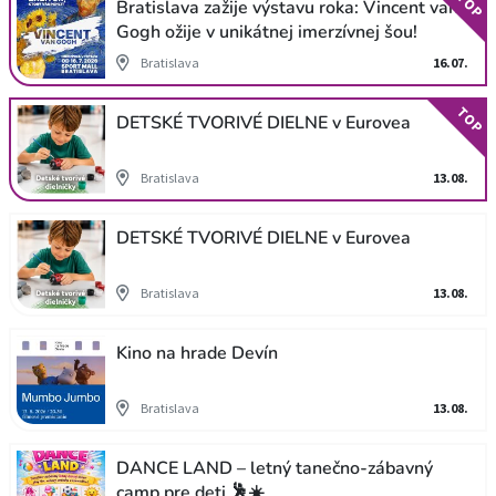
TOP
Bratislava zažije výstavu roka: Vincent van
Gogh ožije v unikátnej imerzívnej šou!
Bratislava
16.07.
TOP
DETSKÉ TVORIVÉ DIELNE v Eurovea
Bratislava
13.08.
DETSKÉ TVORIVÉ DIELNE v Eurovea
Bratislava
13.08.
Kino na hrade Devín
Bratislava
13.08.
DANCE LAND – letný tanečno-zábavný
camp pre deti 🕺☀️