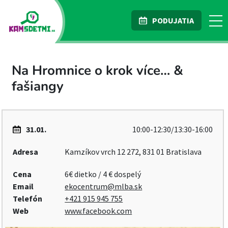
PODUJATIA
Na Hromnice o krok více… &
fašiangy
31.01.
10:00-12:30/13:30-16:00
Adresa
Kamzíkov vrch 12 272, 831 01 Bratislava
Cena
6€ dietko / 4 € dospelý
Email
ekocentrum@mlba.sk
Telefón
+421 915 945 755
Web
www.facebook.com