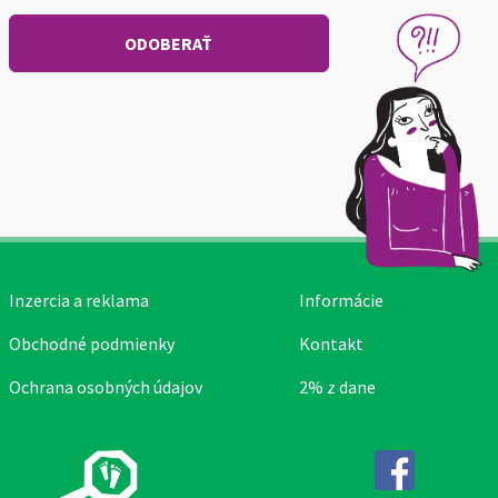
Inzercia a reklama
Informácie
Obchodné podmienky
Kontakt
Ochrana osobných údajov
2% z dane
Facebook