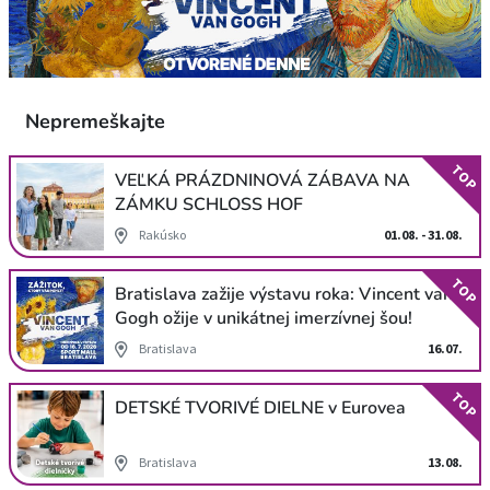
Nepremeškajte
TOP
VEĽKÁ PRÁZDNINOVÁ ZÁBAVA NA
ZÁMKU SCHLOSS HOF
Rakúsko
01.08. - 31.08.
TOP
Bratislava zažije výstavu roka: Vincent van
Gogh ožije v unikátnej imerzívnej šou!
Bratislava
16.07.
TOP
DETSKÉ TVORIVÉ DIELNE v Eurovea
Bratislava
13.08.