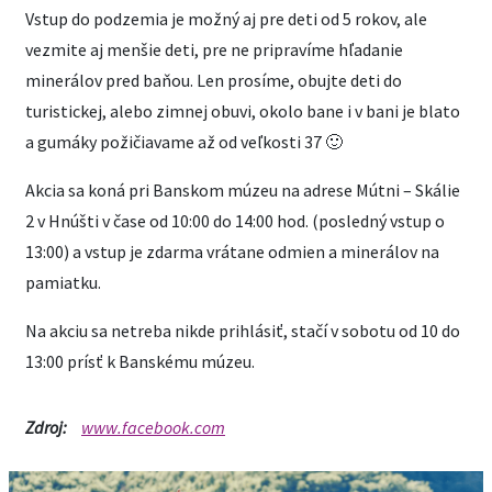
Vstup do podzemia je možný aj pre deti od 5 rokov, ale
vezmite aj menšie deti, pre ne pripravíme hľadanie
minerálov pred baňou. Len prosíme, obujte deti do
turistickej, alebo zimnej obuvi, okolo bane i v bani je blato
a gumáky požičiavame až od veľkosti 37 🙂
Akcia sa koná pri Banskom múzeu na adrese Mútni – Skálie
2 v Hnúšti v čase od 10:00 do 14:00 hod. (posledný vstup o
13:00) a vstup je zdarma vrátane odmien a minerálov na
pamiatku.
Na akciu sa netreba nikde prihlásiť, stačí v sobotu od 10 do
13:00 prísť k Banskému múzeu.
Zdroj:
www.facebook.com