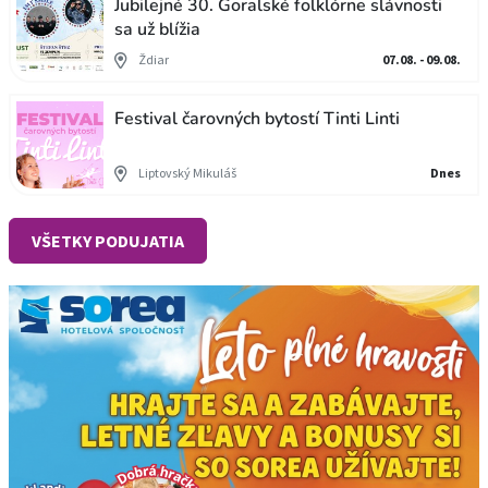
Jubilejné 30. Goralské folklórne slávnosti
sa už blížia
Ždiar
07.08. - 09.08.
Festival čarovných bytostí Tinti Linti
Liptovský Mikuláš
Dnes
VŠETKY PODUJATIA