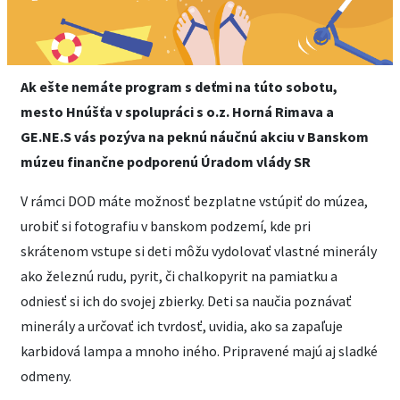
Ak ešte nemáte program s deťmi na túto sobotu,
mesto Hnúšťa v spolupráci s o.z. Horná Rimava a
GE.NE.S vás pozýva na peknú náučnú akciu v Banskom
múzeu finančne podporenú Úradom vlády SR
V rámci DOD máte možnosť bezplatne vstúpiť do múzea,
urobiť si fotografiu v banskom podzemí, kde pri
skrátenom vstupe si deti môžu vydolovať vlastné minerály
ako železnú rudu, pyrit, či chalkopyrit na pamiatku a
odniesť si ich do svojej zbierky. Deti sa naučia poznávať
minerály a určovať ich tvrdosť, uvidia, ako sa zapaľuje
karbidová lampa a mnoho iného. Pripravené majú aj sladké
odmeny.