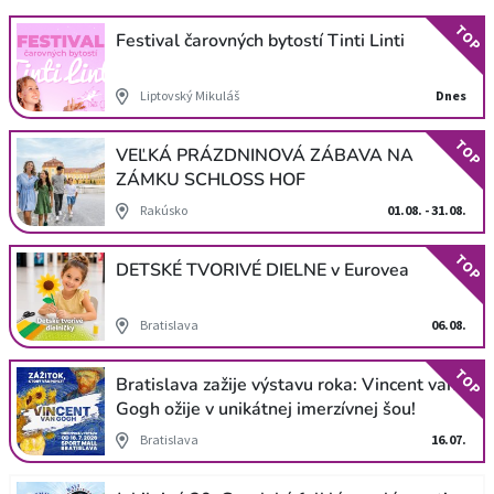
TOP
Festival čarovných bytostí Tinti Linti
Liptovský Mikuláš
Dnes
TOP
VEĽKÁ PRÁZDNINOVÁ ZÁBAVA NA
ZÁMKU SCHLOSS HOF
Rakúsko
01.08. - 31.08.
TOP
DETSKÉ TVORIVÉ DIELNE v Eurovea
Bratislava
06.08.
TOP
Bratislava zažije výstavu roka: Vincent van
Gogh ožije v unikátnej imerzívnej šou!
Bratislava
16.07.