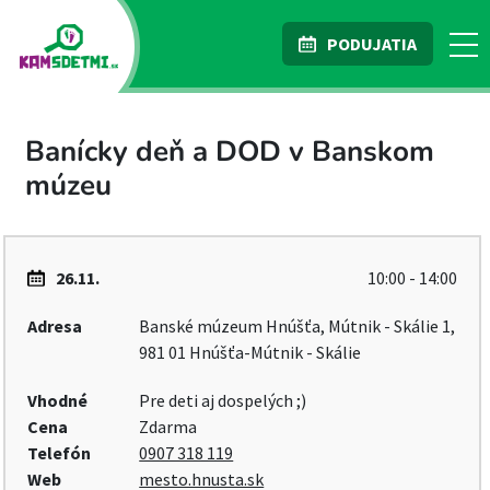
PODUJATIA
Banícky deň a DOD v Banskom
múzeu
26.11.
10:00 - 14:00
Adresa
Banské múzeum Hnúšťa, Mútnik - Skálie 1,
981 01 Hnúšťa-Mútnik - Skálie
Vhodné
Pre deti aj dospelých ;)
Cena
Zdarma
Telefón
0907 318 119
Web
mesto.hnusta.sk