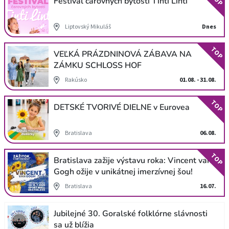
Festival čarovných bytostí Tinti Linti
Liptovský Mikuláš
Dnes
TOP
VEĽKÁ PRÁZDNINOVÁ ZÁBAVA NA
ZÁMKU SCHLOSS HOF
Rakúsko
01.08. - 31.08.
TOP
DETSKÉ TVORIVÉ DIELNE v Eurovea
Bratislava
06.08.
TOP
Bratislava zažije výstavu roka: Vincent van
Gogh ožije v unikátnej imerzívnej šou!
Bratislava
16.07.
Jubilejné 30. Goralské folklórne slávnosti
sa už blížia