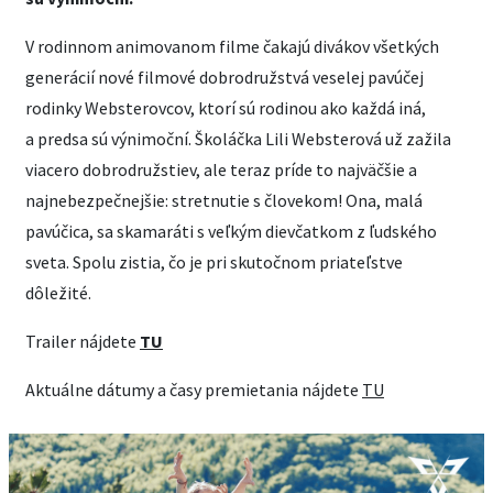
V rodinnom animovanom filme čakajú divákov všetkých
generácií nové filmové dobrodružstvá veselej pavúčej
rodinky Websterovcov, ktorí sú rodinou ako každá iná,
a predsa sú výnimoční. Školáčka Lili Websterová už zažila
viacero dobrodružstiev, ale teraz príde to najväčšie a
najnebezpečnejšie: stretnutie s človekom! Ona, malá
pavúčica, sa skamaráti s veľkým dievčatkom z ľudského
sveta. Spolu zistia, čo je pri skutočnom priateľstve
dôležité.
Trailer nájdete
TU
Aktuálne dátumy a časy premietania nájdete
TU