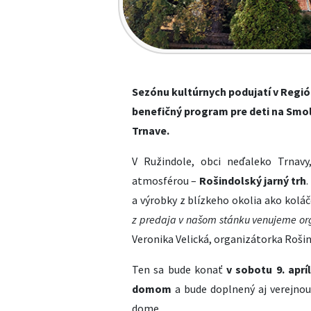
Sezónu kultúrnych podujatí v Regió
benefičný program pre deti na Smol
Trnave.
V Ružindole, obci neďaleko Trnavy
atmosférou –
Rošindolský jarný trh
a výrobky z blízkeho okolia ako koláč
z predaja v našom stánku venujeme or
Veronika Velická, organizátorka Roši
Ten sa bude konať
v sobotu 9. aprí
domom
a bude doplnený aj verejnou
dome.