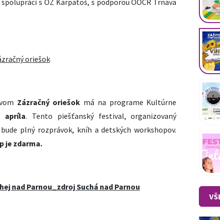
 spolupráci s OZ Karpatoš, s podporou OOCR Trnava
ázvom
Zázračný oriešok
má na programe Kultúrne
 apríla
. Tento piešťanský festival, organizovaný
 bude plný rozprávok, kníh a detských workshopov.
up je zdarma.
VŠ