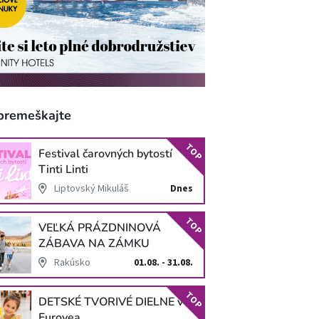
premeškajte
TOP
Festival čarovných bytostí
Tinti Linti
Liptovský Mikuláš
Dnes
TOP
VEĽKÁ PRÁZDNINOVÁ
ZÁBAVA NA ZÁMKU
SCHLOSS HOF
Rakúsko
01.08. - 31.08.
TOP
DETSKÉ TVORIVÉ DIELNE v
Eurovea