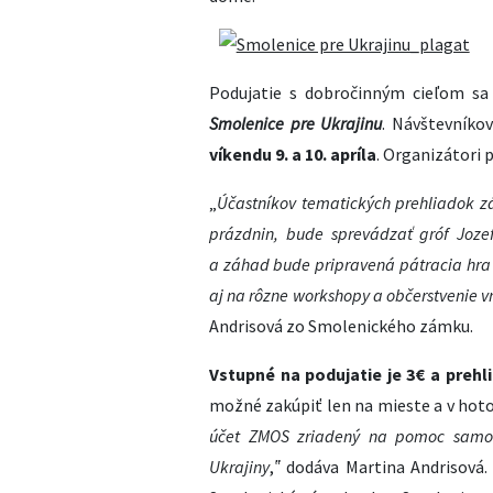
Podujatie s dobročinným cieľom s
Smolenice pre Ukrajinu
. Návštevníko
víkendu 9. a 10. apríla
. Organizátori
„
Účastníkov tematických prehliadok z
prázdnin, bude sprevádzať gróf Jozef 
a záhad bude pripravená pátracia hra P
aj na rôzne workshopy a občerstvenie v
Andrisová zo Smolenického zámku.
Vstupné na podujatie je 3€ a preh
možné zakúpiť len na mieste a v hoto
účet ZMOS zriadený na pomoc samo
Ukrajiny
,
‟
dodáva Martina Andrisová.