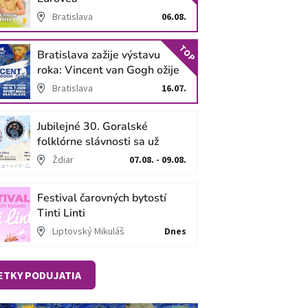
Bratislava
06.08.
TOP
Bratislava zažije výstavu
roka: Vincent van Gogh ožije
v unikátnej imerzívnej šou!
Bratislava
16.07.
Jubilejné 30. Goralské
folklórne slávnosti sa už
blížia
Ždiar
07.08. - 09.08.
Festival čarovných bytostí
Tinti Linti
Liptovský Mikuláš
Dnes
ETKY PODUJATIA