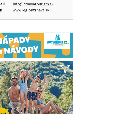
ail
info@trnavatourism.sk
b
www.regiontrnava.sk