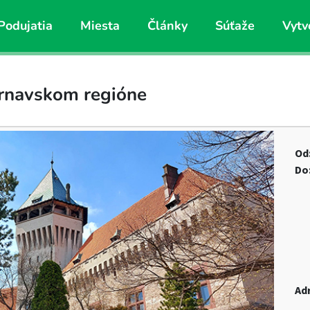
Podujatia
Miesta
Články
Súťaže
Vytv
trnavskom regióne
Od
Do
Ad