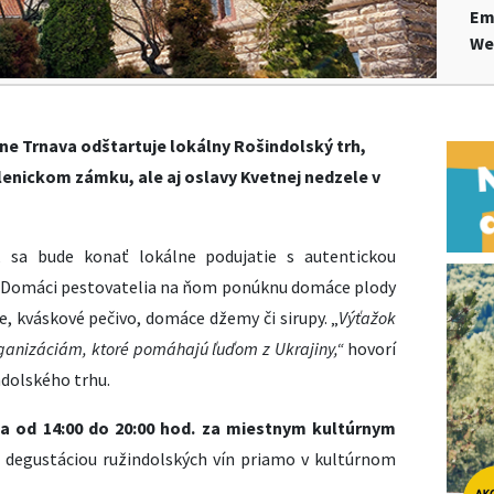
Em
We
ne Trnava odštartuje lokálny Rošindolský trh,
enickom zámku, ale aj oslavy Kvetnej nedzele v
, sa bude konať lokálne podujatie s autentickou
. Domáci pestovatelia na ňom ponúknu domáce plody
e, kváskové pečivo, domáce džemy či sirupy. „
Výťažok
ganizáciám, ktoré pomáhajú ľuďom z Ukrajiny,“
hovorí
ndolského trhu.
la od 14:00 do 20:00 hod. za miestnym kultúrnym
 degustáciou ružindolských vín priamo v kultúrnom