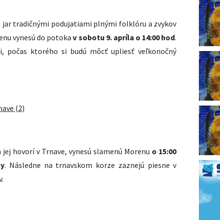
 jar tradičnými podujatiami plnými folklóru a zvykov
enu vynesú do potoka
v sobotu 9. apríla o 14:00 hod
.
i, počas ktorého si budú môcť upliesť veľkonočný
a jej hovorí v Trnave, vynesú slamenú Morenu
o 15:00
ky
. Následne na trnavskom korze zaznejú piesne v
.