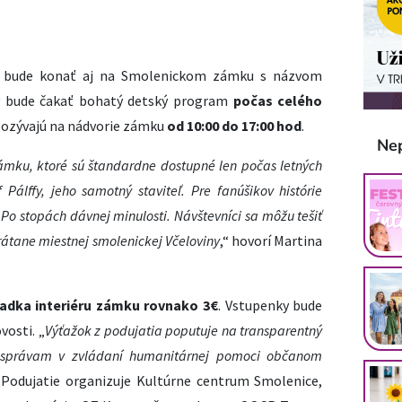
a bude konať aj na Smolenickom zámku s názvom
v bude čakať bohatý detský program
počas celého
 pozývajú na nádvorie zámku
od 10:00 do 17:00 hod
.
Ne
ámku, ktoré sú štandardne dostupné len počas letných
Pálffy, jeho samotný staviteľ. Pre fanúšikov histórie
o stopách dávnej minulosti. Návštevníci sa môžu tešiť
rátane miestnej smolenickej Včeloviny
,“ hovorí Martina
liadka interiéru zámku rovnako 3€
. Vstupenky bude
vosti. „
Výťažok z podujatia poputuje na transparentný
správam v zvládaní humanitárnej pomoci občanom
 Podujatie organizuje Kultúrne centrum Smolenice,