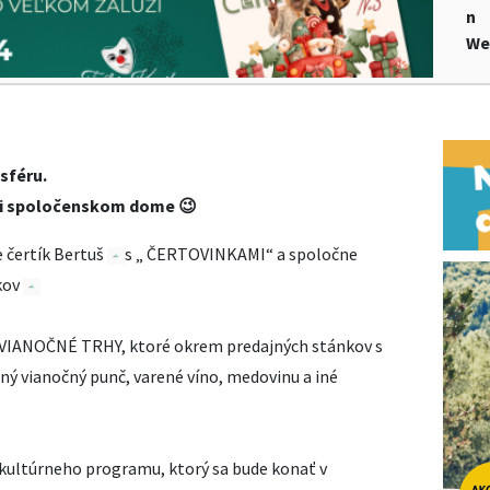
n
We
sféru.
i spoločenskom dome 😉
e čertík Bertuš
s „ ČERTOVINKAMI“ a spoločne
kov
ia VIANOČNÉ TRHY, ktoré okrem predajných stánkov s
ý vianočný punč, varené víno, medovinu a iné
kultúrneho programu, ktorý sa bude konať v