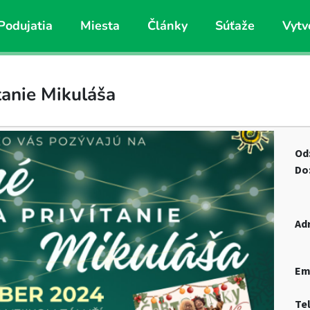
Podujatia
Miesta
Články
Súťaže
Vytv
tanie Mikuláša
Od
Do
Ad
Em
Te