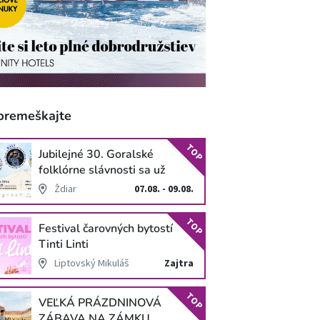
premeškajte
TOP
Jubilejné 30. Goralské
folklórne slávnosti sa už
blížia
Ždiar
07.08. - 09.08.
TOP
Festival čarovných bytostí
Tinti Linti
Liptovský Mikuláš
Zajtra
TOP
VEĽKÁ PRÁZDNINOVÁ
ZÁBAVA NA ZÁMKU