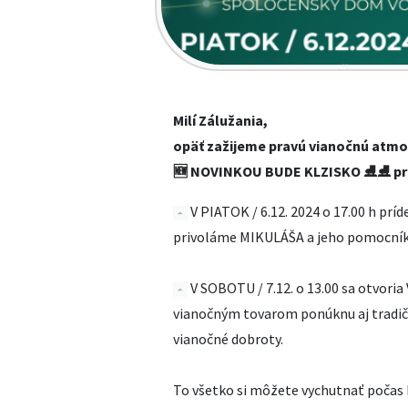
Milí Zálužania,
opäť zažijeme pravú vianočnú atmo
🆕️ NOVINKOU BUDE KLZISKO ⛸⛸ pr
V PIATOK / 6.12. 2024 o 17.00 h príd
privoláme MIKULÁŠA a jeho pomocní
V SOBOTU / 7.12. o 13.00 sa otvor
vianočným tovarom ponúknu aj tradičn
vianočné dobroty.
To všetko si môžete vychutnať počas 