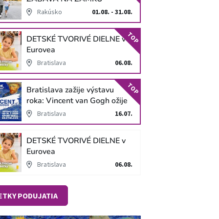
SCHLOSS HOF
Rakúsko
01.08. - 31.08.
TOP
DETSKÉ TVORIVÉ DIELNE v
Eurovea
Bratislava
06.08.
TOP
Bratislava zažije výstavu
roka: Vincent van Gogh ožije
v unikátnej imerzívnej šou!
Bratislava
16.07.
DETSKÉ TVORIVÉ DIELNE v
Eurovea
Bratislava
06.08.
ETKY PODUJATIA