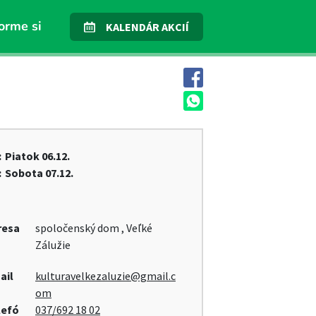
orme si
KALENDÁR AKCIÍ
:
Piatok
06.12.
:
Sobota
07.12.
resa
spoločenský dom , Veľké
Zálužie
ail
kulturavelkezaluzie@gmail.c
om
lefó
037/692 18 02