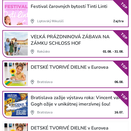
TOP
Festival čarovných bytostí Tinti Linti
Liptovský Mikuláš
Zajtra
TOP
VEĽKÁ PRÁZDNINOVÁ ZÁBAVA NA
ZÁMKU SCHLOSS HOF
Rakúsko
01.08. - 31.08.
TOP
DETSKÉ TVORIVÉ DIELNE v Eurovea
Bratislava
06.08.
TOP
Bratislava zažije výstavu roka: Vincent van
Gogh ožije v unikátnej imerzívnej šou!
Bratislava
16.07.
DETSKÉ TVORIVÉ DIELNE v Eurovea