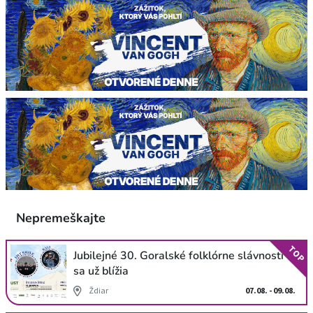
Nepremeškajte
TOP
Jubilejné 30. Goralské folklórne slávnosti
sa už blížia
Ždiar
07.08. - 09.08.