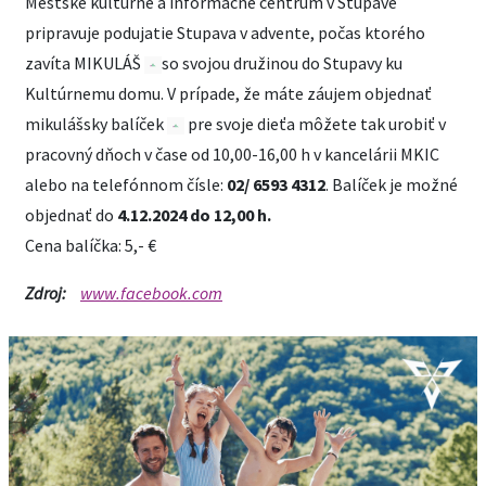
Mestské kultúrne a informačné centrum v Stupave
pripravuje podujatie Stupava v advente, počas ktorého
zavíta MIKULÁŠ
so svojou družinou do Stupavy ku
Kultúrnemu domu. V prípade, že máte záujem objednať
mikulášsky balíček
pre svoje dieťa môžete tak urobiť v
pracovný dňoch v čase od 10,00-16,00 h v kancelárii MKIC
alebo na telefónnom čísle:
02/ 6593 4312
. Balíček je možné
objednať do
4.12.2024 do 12,00 h.
Cena balíčka: 5,- €
Zdroj:
www.facebook.com