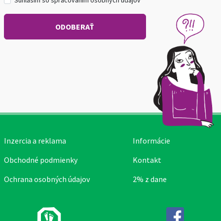
Súhlasím so spracovaním osobných údajov
Inzercia a reklama
Informácie
Obchodné podmienky
Kontakt
Ochrana osobných údajov
2% z dane
Facebook