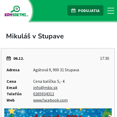
PODUJATIA
Mikuláš v Stupave
06.12.
17:30
Adresa
Agátová 9, 900 31 Stupava
Cena
Cena balíčka: 5,- €
Email
info@mkic.sk
Telefón
0265934312
Web
www.facebook.com