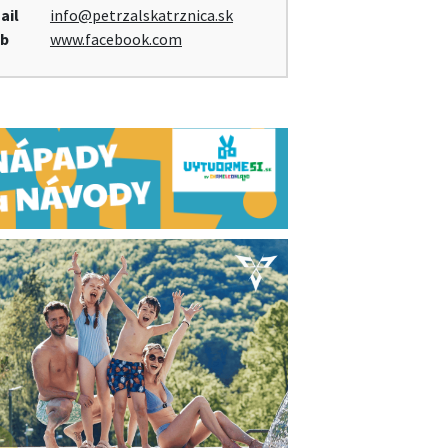
ail
info@petrzalskatrznica.sk
b
www.facebook.com