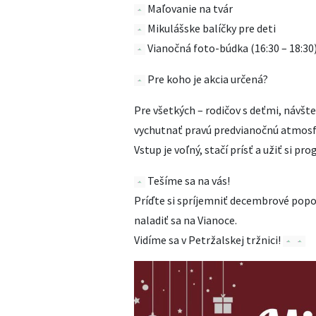
Maľovanie na tvár
Mikulášske balíčky pre deti
Vianočná foto-búdka (16:30 – 18:30
Pre koho je akcia určená?
Pre všetkých – rodičov s deťmi, návšte
vychutnať pravú predvianočnú atmosf
Vstup je voľný, stačí prísť a užiť si pr
Tešíme sa na vás!
Príďte si spríjemniť decembrové popolu
naladiť sa na Vianoce.
Vidíme sa v Petržalskej tržnici!