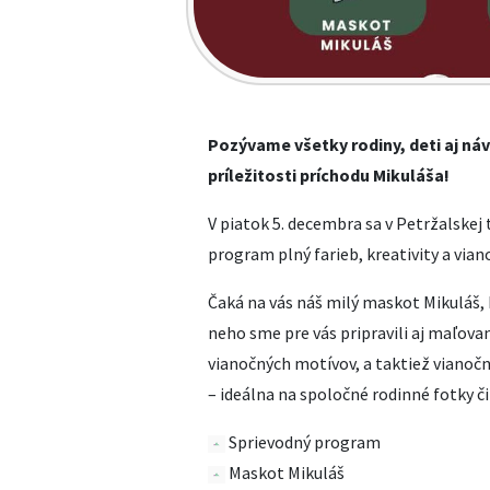
Pozývame všetky rodiny, deti aj ná
príležitosti príchodu Mikuláša!
V piatok 5. decembra sa v Petržalskej 
program plný farieb, kreativity a via
Čaká na vás náš milý maskot Mikuláš, 
neho sme pre vás pripravili aj maľovan
vianočných motívov, a taktiež vianočn
– ideálna na spoločné rodinné fotky č
Sprievodný program
Maskot Mikuláš