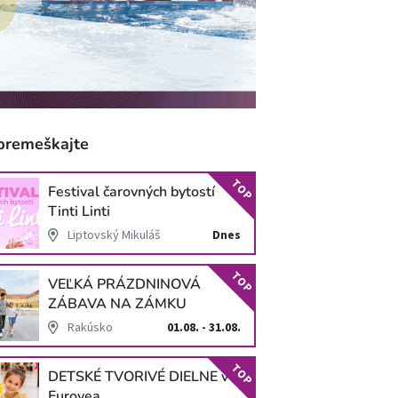
premeškajte
TOP
Festival čarovných bytostí
Tinti Linti
Liptovský Mikuláš
Dnes
TOP
VEĽKÁ PRÁZDNINOVÁ
ZÁBAVA NA ZÁMKU
SCHLOSS HOF
Rakúsko
01.08. - 31.08.
TOP
DETSKÉ TVORIVÉ DIELNE v
Eurovea