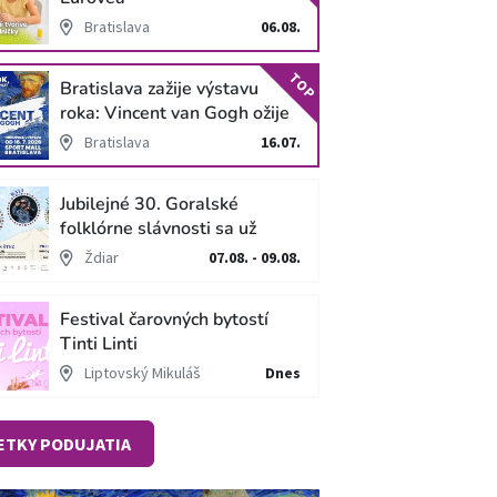
Bratislava
06.08.
TOP
Bratislava zažije výstavu
roka: Vincent van Gogh ožije
v unikátnej imerzívnej šou!
Bratislava
16.07.
Jubilejné 30. Goralské
folklórne slávnosti sa už
blížia
Ždiar
07.08. - 09.08.
Festival čarovných bytostí
Tinti Linti
Liptovský Mikuláš
Dnes
ETKY PODUJATIA