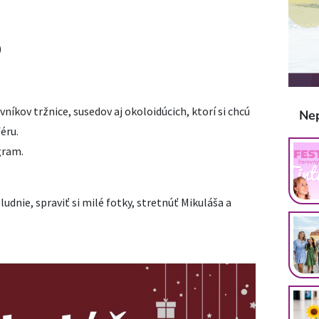
)
vníkov tržnice, susedov aj okoloidúcich, ktorí si chcú
Ne
éru.
ogram.
dnie, spraviť si milé fotky, stretnúť Mikuláša a