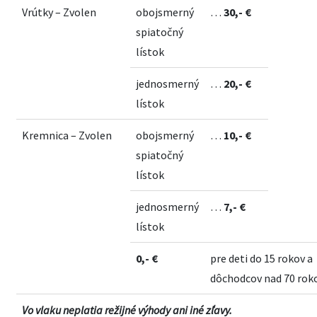
Vrútky – Zvolen
obojsmerný
…
30,- €
spiatočný
lístok
jednosmerný
…
20,- €
lístok
Kremnica – Zvolen
obojsmerný
…
10,- €
spiatočný
lístok
jednosmerný
…
7,- €
lístok
0,- €
pre deti do 15 rokov a
dôchodcov nad 70 roko
Vo vlaku neplatia režijné výhody ani iné zľavy.