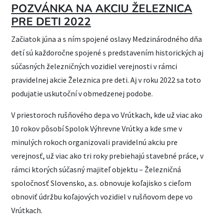
POZVÁNKA NA AKCIU ŽELEZNICA
PRE DETI 2022
Začiatok júna a s ním spojené oslavy Medzinárodného dňa
detí sú každoročne spojené s predstavením historických aj
súčasných železničných vozidiel verejnosti v rámci
pravidelnej akcie Železnica pre deti. Aj v roku 2022 sa toto
podujatie uskutoční v obmedzenej podobe.
V priestoroch rušňového depa vo Vrútkach, kde už viac ako
10 rokov pôsobí Spolok Výhrevne Vrútky a kde sme v
minulých rokoch organizovali pravidelnú akciu pre
verejnosť, už viac ako tri roky prebiehajú stavebné práce, v
rámci ktorých súčasný majiteľ objektu – Železničná
spoločnosť Slovensko, a.s. obnovuje koľajisko s cieľom
obnoviť údržbu koľajových vozidiel v rušňovom depe vo
Vrútkach.