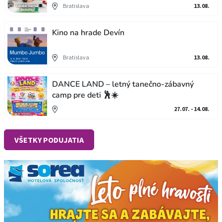
Bratislava
13.08.
Kino na hrade Devín
Bratislava
13.08.
DANCE LAND – letný tanečno-zábavný
camp pre deti 🕺☀️
27.07. - 14.08.
VŠETKY PODUJATIA