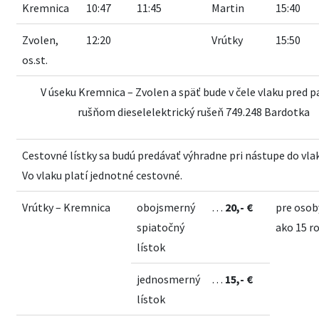
Kremnica
10:47
11:45
Martin
15:40
Zvolen,
12:20
Vrútky
15:50
os.st.
V úseku Kremnica – Zvolen a späť bude v čele vlaku pred 
rušňom dieselelektrický rušeň 749.248 Bardotka
Cestovné lístky sa budú predávať výhradne pri nástupe do vla
Vo vlaku platí jednotné cestovné.
Vrútky – Kremnica
obojsmerný
…
20,- €
pre osob
spiatočný
ako 15 r
lístok
jednosmerný
…
15,- €
lístok