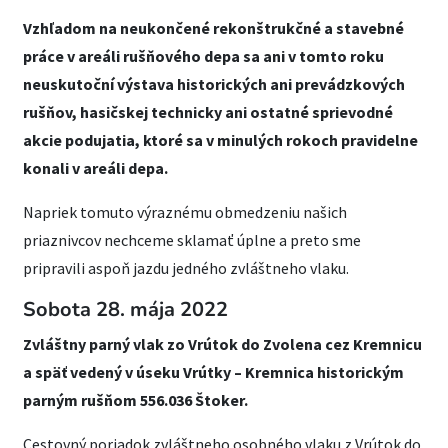
Vzhľadom na neukončené rekonštrukčné a stavebné
práce v areáli rušňového depa sa ani v tomto roku
neuskutoční výstava historických ani prevádzkových
rušňov, hasičskej technicky ani ostatné sprievodné
akcie podujatia, ktoré sa v minulých rokoch pravidelne
konali v areáli depa.
Napriek tomuto výraznému obmedzeniu našich
priaznivcov nechceme sklamať úplne a preto sme
pripravili aspoň jazdu jedného zvláštneho vlaku.
Sobota 28. mája 2022
Zvláštny parný vlak zo Vrútok do Zvolena cez Kremnicu
a späť vedený v úseku Vrútky – Kremnica historickým
parným rušňom 556.036 Štoker.
Cestovný poriadok zvláštneho osobného vlaku z Vrútok do