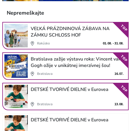
Nepremeškajte
TOP
VEĽKÁ PRÁZDNINOVÁ ZÁBAVA NA
ZÁMKU SCHLOSS HOF
Rakúsko
01.08. - 31.08.
TOP
Bratislava zažije výstavu roka: Vincent van
Gogh ožije v unikátnej imerzívnej šou!
Bratislava
16.07.
TOP
DETSKÉ TVORIVÉ DIELNE v Eurovea
Bratislava
13.08.
DETSKÉ TVORIVÉ DIELNE v Eurovea