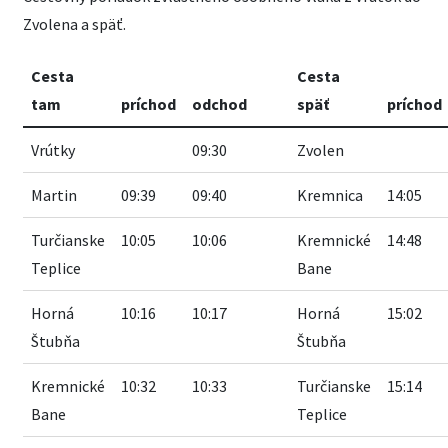
Zvolena a späť.
Cesta
Cesta
tam
príchod
odchod
späť
príchod
Vrútky
09:30
Zvolen
Martin
09:39
09:40
Kremnica
14:05
Turčianske
10:05
10:06
Kremnické
14:48
Teplice
Bane
Horná
10:16
10:17
Horná
15:02
Štubňa
Štubňa
Kremnické
10:32
10:33
Turčianske
15:14
Bane
Teplice