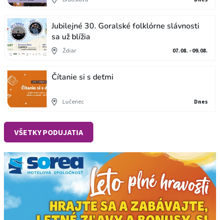
Jubilejné 30. Goralské folklórne slávnosti
sa už blížia
Ždiar
07.08. - 09.08.
Čítanie si s deťmi
Lučenec
Dnes
VŠETKY PODUJATIA