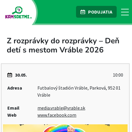
PODUJATIA
Z rozprávky do rozprávky – Deň
detí s mestom Vráble 2026
30.05.
10:00
Adresa
Futbalový štadión Vráble, Parková, 952 01
Vráble
Email
media.vrable@vrable.sk
Web
www.facebook.com