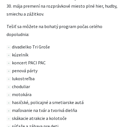
30. mája premení na rozprávkové miesto plné hier, hudby,
smiechu a zážitkov.
Tešiť sa môžete na bohatý program počas celého
dopoludnia:
divadielko Tri Groše
kúzelník
koncert PACI PAC
penová párty
lukostreľba
choduliar
motokára
hasičské, policajné a smetiarske autá
maľovanie na tvár a tvorivá dielňa
skákacie atrakcie a kolotoče
súťaže a zábava pre deti