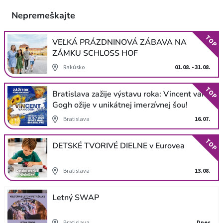
Nepremeškajte
TOP
VEĽKÁ PRÁZDNINOVÁ ZÁBAVA NA
ZÁMKU SCHLOSS HOF
Rakúsko
01.08. - 31.08.
TOP
Bratislava zažije výstavu roka: Vincent van
Gogh ožije v unikátnej imerzívnej šou!
Bratislava
16.07.
TOP
DETSKÉ TVORIVÉ DIELNE v Eurovea
Bratislava
13.08.
Letný SWAP
Bratislava
Dnes