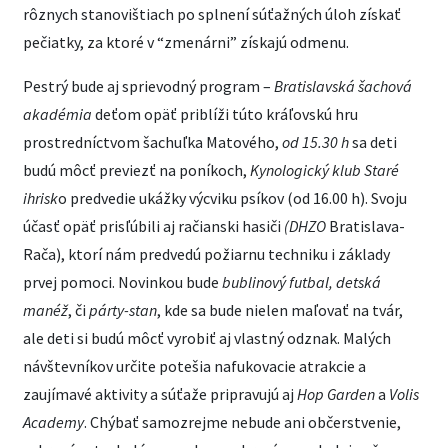
rôznych stanovištiach po splnení súťažných úloh získať
pečiatky, za ktoré v “zmenárni” získajú odmenu.
Pestrý bude aj sprievodný program –
Bratislavská šachová
akadémia
deťom opäť priblíži túto kráľovskú hru
prostredníctvom šachuľka Matového,
od 15.30 h
sa deti
budú môcť previezť na poníkoch,
Kynologický klub Staré
ihrisk
o predvedie ukážky výcviku psíkov (od 16.00 h). Svoju
účasť opäť prisľúbili aj račianski hasiči
(DHZO
Bratislava-
Rača), ktorí nám predvedú požiarnu techniku i základy
prvej pomoci. Novinkou bude
bublinový futbal, detská
manéž
, či
párty-stan
, kde sa bude nielen maľovať na tvár,
ale deti si budú môcť vyrobiť aj vlastný odznak. Malých
návštevníkov určite potešia nafukovacie atrakcie a
zaujímavé aktivity a súťaže pripravujú aj
Hop Garden
a
Volis
Academy
. Chýbať samozrejme nebude ani občerstvenie,