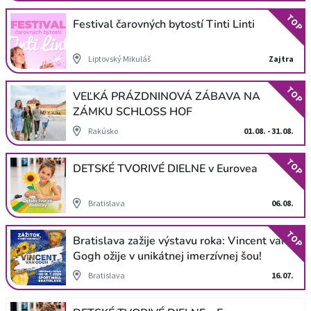
TOP
Festival čarovných bytostí Tinti Linti
Liptovský Mikuláš
Zajtra
TOP
VEĽKÁ PRÁZDNINOVÁ ZÁBAVA NA
ZÁMKU SCHLOSS HOF
Rakúsko
01.08. - 31.08.
TOP
DETSKÉ TVORIVÉ DIELNE v Eurovea
Bratislava
06.08.
TOP
Bratislava zažije výstavu roka: Vincent van
Gogh ožije v unikátnej imerzívnej šou!
Bratislava
16.07.