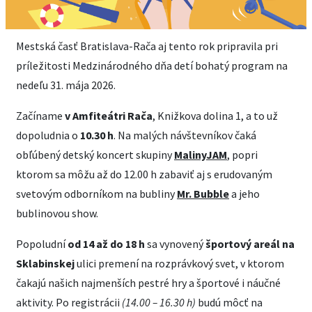
Mestská časť Bratislava-Rača aj tento rok pripravila pri
príležitosti Medzinárodného dňa detí bohatý program na
nedeľu 31. mája 2026.
Začíname
v Amfiteátri Rača
, Knižkova dolina 1, a to už
dopoludnia o
10.30 h
. Na malých návštevníkov čaká
obľúbený detský koncert skupiny
MalinyJAM
, popri
ktorom sa môžu až do 12.00 h zabaviť aj s erudovaným
svetovým odborníkom na bubliny
Mr. Bubble
a jeho
bublinovou show.
Popoludní
od 14 až do 18 h
sa vynovený
športový areál na
Sklabinskej
ulici premení na rozprávkový svet, v ktorom
čakajú našich najmenších pestré hry a športové i náučné
aktivity. Po registrácii
(14.00 – 16.30 h)
budú môcť na