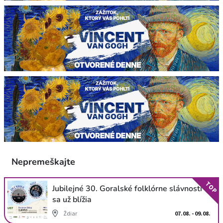
Nepremeškajte
TOP
Jubilejné 30. Goralské folklórne slávnosti
sa už blížia
Ždiar
07.08. - 09.08.