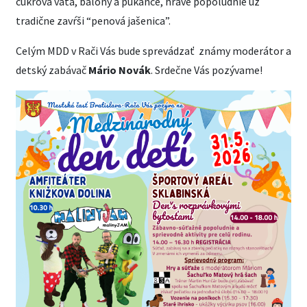
cukrová vata, balóny a pukance, hravé popoludnie už
tradične zavŕši “penová jašenica”.
Celým MDD v Rači Vás bude sprevádzať známy moderátor a
detský zabávač
Mário Novák
. Srdečne Vás pozývame!