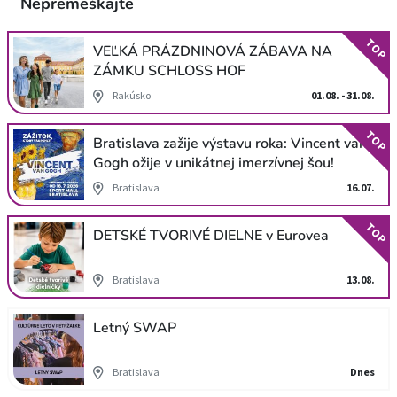
Nepremeškajte
TOP
VEĽKÁ PRÁZDNINOVÁ ZÁBAVA NA
ZÁMKU SCHLOSS HOF
Rakúsko
01.08. - 31.08.
TOP
Bratislava zažije výstavu roka: Vincent van
Gogh ožije v unikátnej imerzívnej šou!
Bratislava
16.07.
TOP
DETSKÉ TVORIVÉ DIELNE v Eurovea
Bratislava
13.08.
Letný SWAP
Bratislava
Dnes