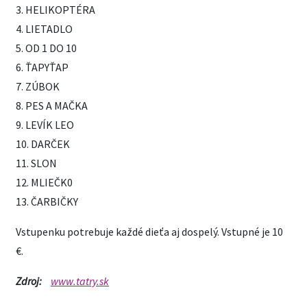
3. HELIKOPTÉRA
4. LIETADLO
5. OD 1 DO 10
6. ŤAPYŤAP
7. ZÚBOK
8. PES A MAČKA
9. LEVÍK LEO
10. DARČEK
11. SLON
12. MLIEČK0
13. ČARBIČKY
Vstupenku potrebuje každé dieťa aj dospelý. Vstupné je 10
€.
Zdroj:
www.tatry.sk