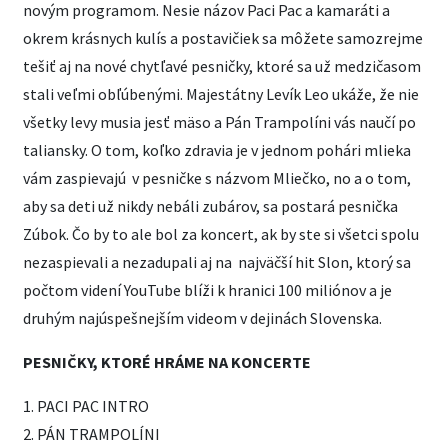
novým programom. Nesie názov Paci Pac a kamaráti a
okrem krásnych kulís a postavičiek sa môžete samozrejme
tešiť aj na nové chytľavé pesničky, ktoré sa už medzičasom
stali veľmi obľúbenými. Majestátny Levík Leo ukáže, že nie
všetky levy musia jesť mäso a Pán Trampolíni vás naučí po
taliansky. O tom, koľko zdravia je v jednom pohári mlieka
vám zaspievajú v pesničke s názvom Mliečko, no a o tom,
aby sa deti už nikdy nebáli zubárov, sa postará pesnička
Zúbok. Čo by to ale bol za koncert, ak by ste si všetci spolu
nezaspievali a nezadupali aj na najväčší hit Slon, ktorý sa
počtom videní YouTube blíži k hranici 100 miliónov a je
druhým najúspešnejším videom v dejinách Slovenska.
PESNIČKY, KTORÉ HRÁME NA KONCERTE
1. PACI PAC INTRO
2. PÁN TRAMPOLÍNI