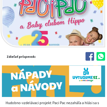
Zdieľať príspevok:
Hudobno-vzdelávaci projekt Paci Pac nezaháľa a hlási sa s