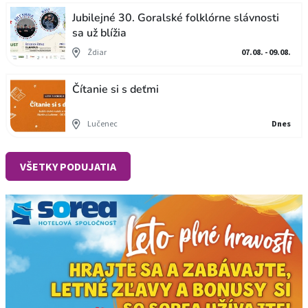
Jubilejné 30. Goralské folklórne slávnosti
sa už blížia
Ždiar
07.08. - 09.08.
Čítanie si s deťmi
Lučenec
Dnes
VŠETKY PODUJATIA