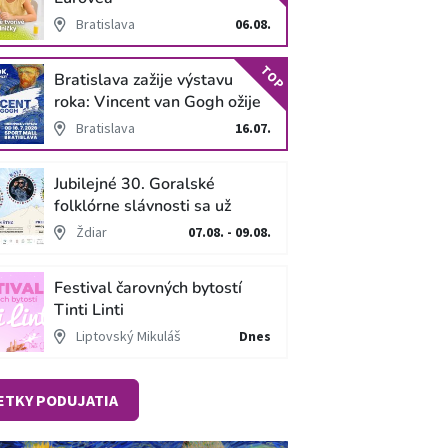
Bratislava
06.08.
TOP
Bratislava zažije výstavu
roka: Vincent van Gogh ožije
v unikátnej imerzívnej šou!
Bratislava
16.07.
Jubilejné 30. Goralské
folklórne slávnosti sa už
blížia
Ždiar
07.08. - 09.08.
Festival čarovných bytostí
Tinti Linti
Liptovský Mikuláš
Dnes
ETKY PODUJATIA