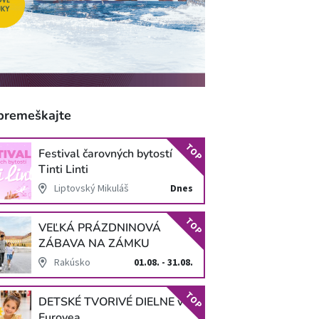
premeškajte
TOP
Festival čarovných bytostí
Tinti Linti
Liptovský Mikuláš
Dnes
TOP
VEĽKÁ PRÁZDNINOVÁ
ZÁBAVA NA ZÁMKU
SCHLOSS HOF
Rakúsko
01.08. - 31.08.
TOP
DETSKÉ TVORIVÉ DIELNE v
Eurovea