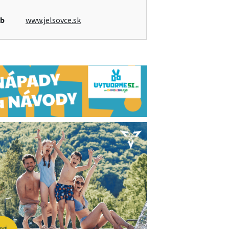
b
www.jelsovce.sk