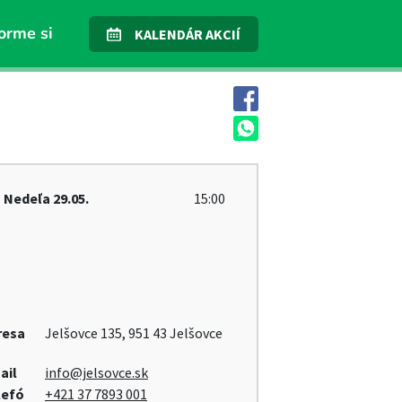
orme si
KALENDÁR AKCIÍ
Nedeľa
29.05.
15:00
resa
Jelšovce 135, 951 43 Jelšovce
ail
info@jelsovce.sk
lefó
+421 37 7893 001