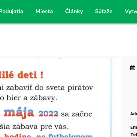
Podujatia
Miesta
Články
Súťaže
Vytv
Ad
Em
Te