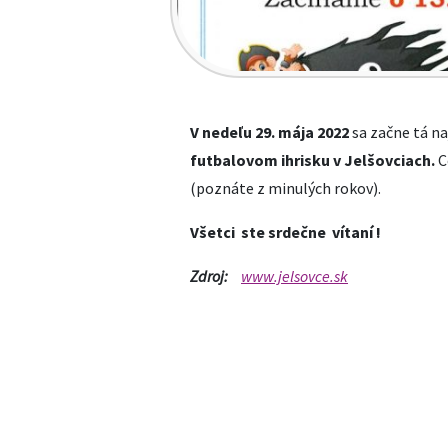
V nede
ľ
u
29
.
mája
2022
sa začne tá na
futbalovom ihrisku v Jelšovciach.
C
(poznáte z minulých rokov).
Všetci ste srde
č
ne v
í
tan
í
!
Zdroj:
www.jelsovce.sk