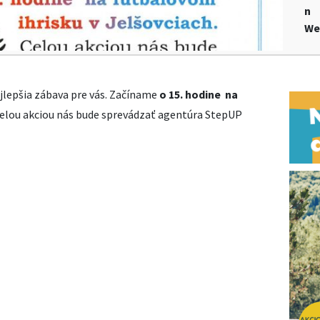
n
We
jlepšia zábava pre vás. Začíname
o 15. hodine na
elou akciou nás bude sprevádzať agentúra StepUP