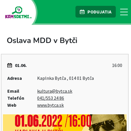
PODUJATIA
Oslava MDD v Bytči
01.06.
16:00
Adresa
Kaplnka Bytča , 014 01 Bytča
Email
kultura@bytca.sk
Telefón
041/553 24 86
Web
www.bytca.sk