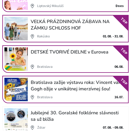
Liptovský Mikuláš
Dnes
TOP
VEĽKÁ PRÁZDNINOVÁ ZÁBAVA NA
ZÁMKU SCHLOSS HOF
Rakúsko
01.08. - 31.08.
TOP
DETSKÉ TVORIVÉ DIELNE v Eurovea
Bratislava
06.08.
TOP
Bratislava zažije výstavu roka: Vincent van
Gogh ožije v unikátnej imerzívnej šou!
Bratislava
16.07.
Jubilejné 30. Goralské folklórne slávnosti
sa už blížia
Ždiar
07.08. - 09.08.