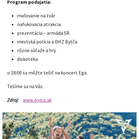
Program podujatia:
maľovanie na tvár
nafukovacia atrakcia
prezentácia – armáda SR
mestská polícia a DHZ Bytča
rôzne súťaže a hry
diskotéka
o 18:00 sa môžte tešiť na koncert Ega.
Tešíme sa na Vás.
Zdroj:
www.bytca.sk