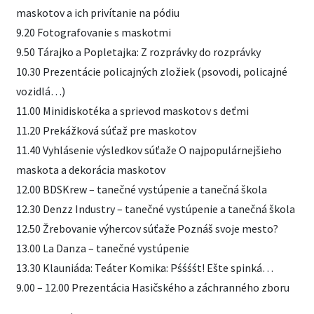
maskotov a ich privítanie na pódiu
9.20 Fotografovanie s maskotmi
9.50 Tárajko a Popletajka: Z rozprávky do rozprávky
10.30 Prezentácie policajných zložiek (psovodi, policajné
vozidlá…)
11.00 Minidiskotéka a sprievod maskotov s deťmi
11.20 Prekážková súťaž pre maskotov
11.40 Vyhlásenie výsledkov súťaže O najpopulárnejšieho
maskota a dekorácia maskotov
12.00 BDSKrew – tanečné vystúpenie a tanečná škola
12.30 Denzz Industry – tanečné vystúpenie a tanečná škola
12.50 Žrebovanie výhercov súťaže Poznáš svoje mesto?
13.00 La Danza – tanečné vystúpenie
13.30 Klauniáda: Teáter Komika: Pśśśśt! Ešte spinká…
9.00 – 12.00 Prezentácia Hasičského a záchranného zboru