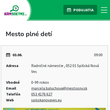
PODUJATIA
Mesto plné detí
03.06.
09:00
Adresa
Radničné námestie , 052 01 Spišská Nová
Ves
Vhodné
0-99 rokov
Email
marcela.baluchova@mestosnv.sk
Telefón
053 4176 627
Web
spisskanovaves.eu