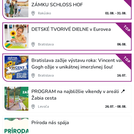
ZÁMKU SCHLOSS HOF
Rakúsko
01.08. - 31.08.
TOP
DETSKÉ TVORIVÉ DIELNE v Eurovea
Bratislava
06.08.
TOP
Bratislava zažije výstavu roka: Vincent van
Gogh ožije v unikátnej imerzívnej šou!
Bratislava
16.07.
PROGRAM na najbližšie víkendy v areáli 📍
Žabia cesta
Levoča
26.07. - 08.08.
Príroda nás spája