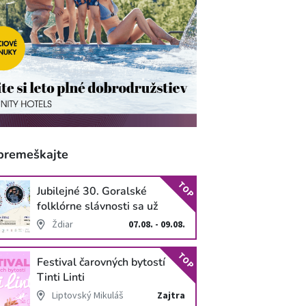
premeškajte
TOP
Jubilejné 30. Goralské
folklórne slávnosti sa už
blížia
Ždiar
07.08. - 09.08.
TOP
Festival čarovných bytostí
Tinti Linti
Liptovský Mikuláš
Zajtra