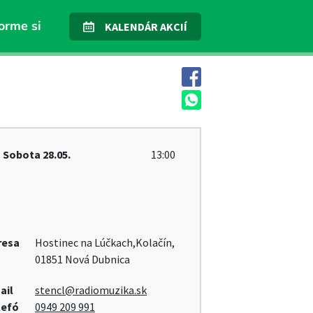
orme si
KALENDÁR AKCIÍ
Sobota
28.05.
13:00
resa
Hostinec na Lúčkach,Kolačín,
01851 Nová Dubnica
ail
stencl@radiomuzika.sk
lefó
0949 209 991