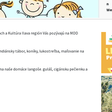
n
We
ch a Kultúra Ilava región Vás pozývajú na MDD
indiánsky tábor, koníky, lukostreľba, maľovanie na
 na naše domáce langoše. guláš, cigánsku pečienku a