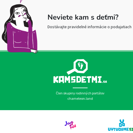
Neviete kam s deťmi?
Dostávajte pravidelné informácie o podujatiach
Člen skupiny rodinných portálov
chameleon.land