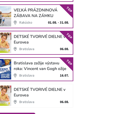
TOP
VEĽKÁ PRÁZDNINOVÁ
ZÁBAVA NA ZÁMKU
SCHLOSS HOF
Rakúsko
01.08. - 31.08.
TOP
DETSKÉ TVORIVÉ DIELNE v
Eurovea
Bratislava
06.08.
TOP
Bratislava zažije výstavu
roka: Vincent van Gogh ožije
v unikátnej imerzívnej šou!
Bratislava
16.07.
DETSKÉ TVORIVÉ DIELNE v
Eurovea
Bratislava
06.08.