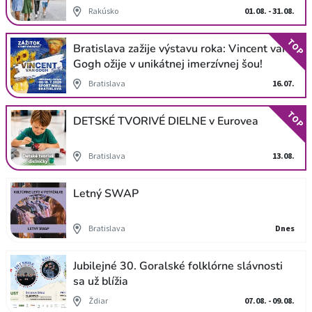
Rakúsko
01.08. - 31.08.
TOP
Bratislava zažije výstavu roka: Vincent van
Gogh ožije v unikátnej imerzívnej šou!
Bratislava
16.07.
TOP
DETSKÉ TVORIVÉ DIELNE v Eurovea
Bratislava
13.08.
Letný SWAP
Bratislava
Dnes
Jubilejné 30. Goralské folklórne slávnosti
sa už blížia
Ždiar
07.08. - 09.08.