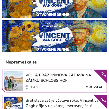
Nepremeškajte
TOP
VEĽKÁ PRÁZDNINOVÁ ZÁBAVA NA
ZÁMKU SCHLOSS HOF
Rakúsko
01.08. - 31.08.
TOP
Bratislava zažije výstavu roka: Vincent van
Gogh ožije v unikátnej imerzívnej šou!