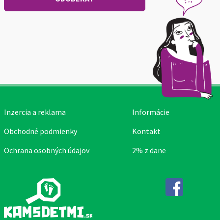
Inzercia a reklama
Informácie
Obchodné podmienky
Kontakt
Ochrana osobných údajov
2% z dane
Facebook