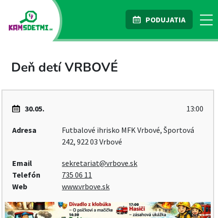
PODUJATIA
Deň detí VRBOVÉ
30.05.
13:00
Adresa
Futbalové ihrisko MFK Vrbové, Športová
242, 922 03 Vrbové
Email
sekretariat@vrbove.sk
Telefón
735 06 11
Web
www.vrbove.sk