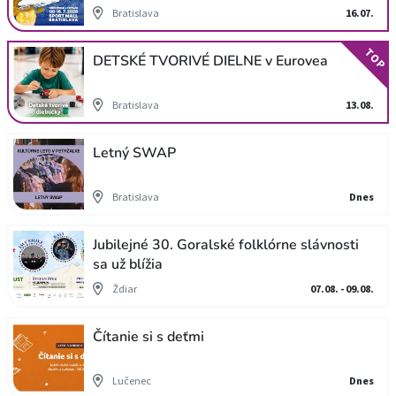
Bratislava
16.07.
TOP
DETSKÉ TVORIVÉ DIELNE v Eurovea
Bratislava
13.08.
Letný SWAP
Bratislava
Dnes
Jubilejné 30. Goralské folklórne slávnosti
sa už blížia
Ždiar
07.08. - 09.08.
Čítanie si s deťmi
Lučenec
Dnes