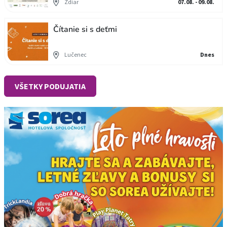
Ždiar
07.08. - 09.08.
Čítanie si s deťmi
Lučenec
Dnes
VŠETKY PODUJATIA