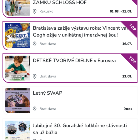
ZÁMKU SCHLOSS HOF
Rakúsko
01.08. - 31.08.
TOP
Bratislava zažije výstavu roka: Vincent van
Gogh ožije v unikátnej imerzívnej šou!
Bratislava
16.07.
TOP
DETSKÉ TVORIVÉ DIELNE v Eurovea
Bratislava
13.08.
Letný SWAP
Bratislava
Dnes
Jubilejné 30. Goralské folklórne slávnosti
sa už blížia