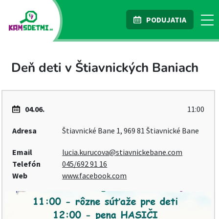
PODUJATIA
Deň deti v Štiavnických Baniach
04.06.
11:00
Adresa
Štiavnické Bane 1, 969 81 Štiavnické Bane
Email
lucia.kurucova@stiavnickebane.com
Telefón
045/692 91 16
Web
www.facebook.com