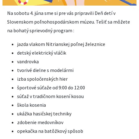
Na sobotu 4. júna sme si pre vás pripravili Deň detí v
Slovenskom poľnohospodárskom múzeu. Tešiť sa môžete
na bohatý sprievodný program :
jazda vlakom Nitrianskej poľnej železnice
detský elektrický vláčik
vandrovka
tvorivé dielne s modelármi
izba spoločenských hier
športové súťaže od 9:00 do 12:00
súťaž v tradičnom kosení kosou
škola kosenia
ukážka hasičskej techniky
zdobenie medovníkov
opekačka na batôžkový spôsob