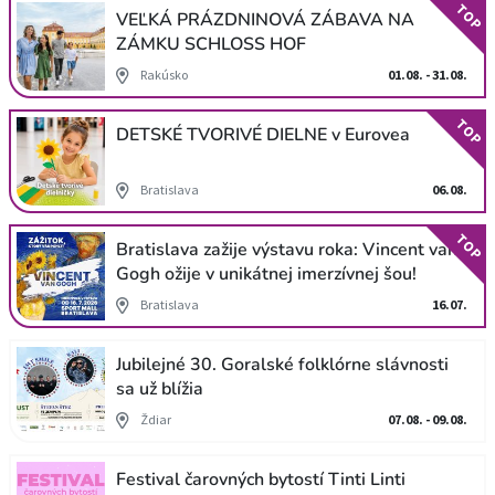
TOP
VEĽKÁ PRÁZDNINOVÁ ZÁBAVA NA
ZÁMKU SCHLOSS HOF
Rakúsko
01.08. - 31.08.
TOP
DETSKÉ TVORIVÉ DIELNE v Eurovea
Bratislava
06.08.
TOP
Bratislava zažije výstavu roka: Vincent van
Gogh ožije v unikátnej imerzívnej šou!
Bratislava
16.07.
Jubilejné 30. Goralské folklórne slávnosti
sa už blížia
Ždiar
07.08. - 09.08.
Festival čarovných bytostí Tinti Linti