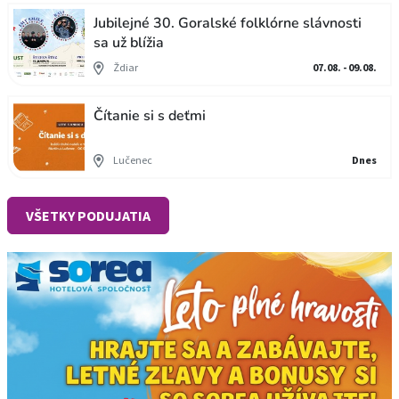
Jubilejné 30. Goralské folklórne slávnosti
sa už blížia
Ždiar
07.08. - 09.08.
Čítanie si s deťmi
Lučenec
Dnes
VŠETKY PODUJATIA