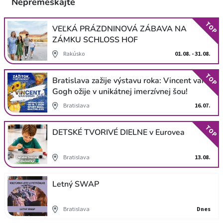
Nepremeškajte
TOP
VEĽKÁ PRÁZDNINOVÁ ZÁBAVA NA
ZÁMKU SCHLOSS HOF
Rakúsko
01.08. - 31.08.
TOP
Bratislava zažije výstavu roka: Vincent van
Gogh ožije v unikátnej imerzívnej šou!
Bratislava
16.07.
TOP
DETSKÉ TVORIVÉ DIELNE v Eurovea
Bratislava
13.08.
Letný SWAP
Bratislava
Dnes