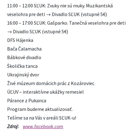
11:00 – 12:00 SĽUK: Zvuky nie sú muky. Muzikantská
veselohra pre deti → Divadlo SĽUK (vstupné 5€)
16:00 – 17:00 SĽUK: Gašparko. Tanečná veselohra pre deti
→ Divadlo SĽUK (vstupné 5€)
DFS Hájenka
Bača Čalamacha
Bábkové divadlo
Školička tanca
Ukrajinský dvor
Živé múzeum domácich prác z Kozároviec
ÚĽUV – interaktívne ukážky remesiel
Párance z Pukanca
Program budeme aktualizovať.
Tešíme sa na Vás v areáli SĽUK-u!
Zdroj:
www.facebook.com