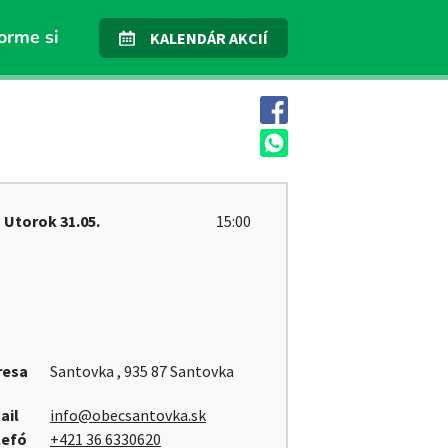
orme si
KALENDÁR AKCIÍ
Utorok
31.05.
15:00
resa
Santovka , 935 87 Santovka
ail
info@obecsantovka.sk
lefó
+421 36 6330620