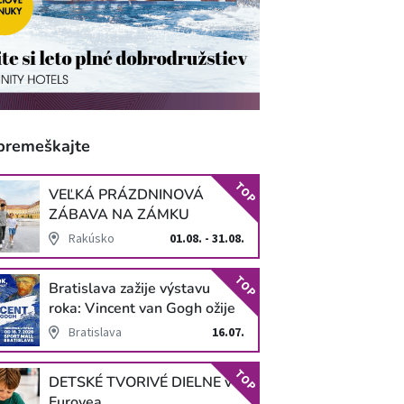
premeškajte
TOP
VEĽKÁ PRÁZDNINOVÁ
ZÁBAVA NA ZÁMKU
SCHLOSS HOF
Rakúsko
01.08. - 31.08.
TOP
Bratislava zažije výstavu
roka: Vincent van Gogh ožije
v unikátnej imerzívnej šou!
Bratislava
16.07.
TOP
DETSKÉ TVORIVÉ DIELNE v
Eurovea