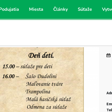
Podujatia
Miesta
Články
Súťaže
Vytv
Ad
Em
Te