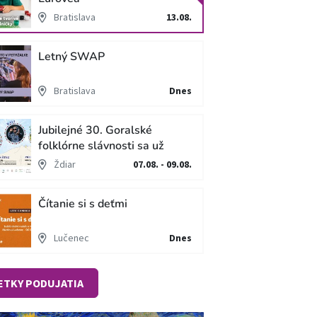
Bratislava
13.08.
Letný SWAP
Bratislava
Dnes
Jubilejné 30. Goralské
folklórne slávnosti sa už
blížia
Ždiar
07.08. - 09.08.
Čítanie si s deťmi
Lučenec
Dnes
ETKY PODUJATIA