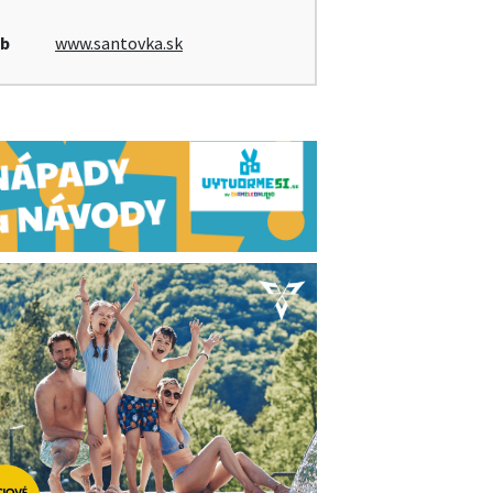
b
www.santovka.sk