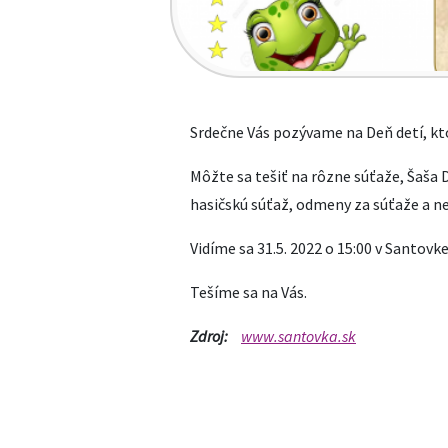
Srdečne Vás pozývame na Deň detí, kt
Môžte sa tešiť na rôzne súťaže, Šaša 
hasičskú súťaž, odmeny za súťaže a n
Vidíme sa 31.5. 2022 o 15:00 v Santovke
Tešíme sa na Vás.
Zdroj:
www.santovka.sk