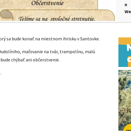
n
We
orý sa bude konať na miestnom ihrisku v Santovke.
Dudolíniho, maľovanie na tvár, trampolínu, malú
ebude chýbať ani občerstvenie.
.