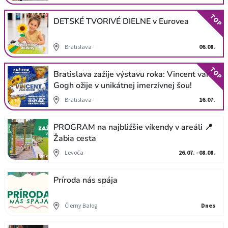
TOP
DETSKÉ TVORIVÉ DIELNE v Eurovea
Bratislava
06.08.
TOP
Bratislava zažije výstavu roka: Vincent van
Gogh ožije v unikátnej imerzívnej šou!
Bratislava
16.07.
PROGRAM na najbližšie víkendy v areáli 📍
Žabia cesta
Levoča
26.07. - 08.08.
Príroda nás spája
Čierny Balog
Dnes