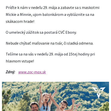
Príďte k nám v nedeľu 29. mája a zabavte sa s maskotmi
Mickie a Minnie, ujom balonkárom a vybláznite sa na
skákacom hrade!
O umelecký zážitok sa postará CVČ Ebony.
Nebude chýbať maľovanie na tvár, či sladká odmena.
Tešíme sa na vás v nedeľu 29. mája od 15tej hodiny pri
hlavnom vstupe!
Zdroj:
www.zoc-max.sk