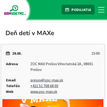
PODUJATIA
Deň detí v MAXe
29.05.
15:00
Adresa
ZOC MAX Prešov Vihorlatská 2A , 08001
Prešov
Email
presov@zoc-max.sk
Telefón
+421 51 708 68 00
Web
www.zoc-max.sk