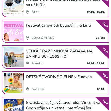
sa už blížia
Ždiar
07.08. - 09.08.
TOP
Festival čarovných bytostí Tinti Linti
Liptovský Mikuláš
Zajtra
TOP
VEĽKÁ PRÁZDNINOVÁ ZÁBAVA NA
ZÁMKU SCHLOSS HOF
Rakúsko
01.08. - 31.08.
TOP
DETSKÉ TVORIVÉ DIELNE v Eurovea
Bratislava
06.08.
TOP
Bratislava zažije výstavu roka: Vincent van
Gogh ožije v unikátnej imerzívnej šou!