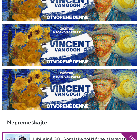
Nepremeškajte
TOP
Jubilejné 30. Goralské folklórne slávnosti