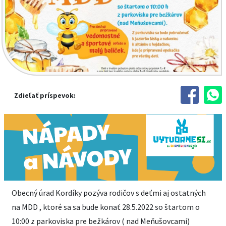
Zdieľať príspevok:
Obecný úrad Kordíky pozýva rodičov s deťmi aj ostatných
na MDD , ktoré sa sa bude konať 28.5.2022 so štartom o
10:00 z parkoviska pre bežkárov ( nad Meňušovcami)