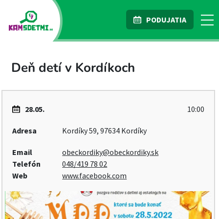
PODUJATIA
Deň detí v Kordíkoch
28.05.
10:00
Adresa
Kordíky 59, 97634 Kordíky
Email
obeckordiky@obeckordiky.sk
Telefón
048/419 78 02
Web
www.facebook.com