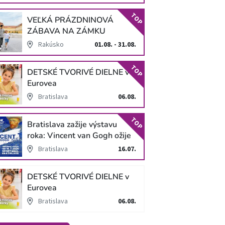
TOP
VEĽKÁ PRÁZDNINOVÁ
ZÁBAVA NA ZÁMKU
SCHLOSS HOF
Rakúsko
01.08. - 31.08.
TOP
DETSKÉ TVORIVÉ DIELNE v
Eurovea
Bratislava
06.08.
TOP
Bratislava zažije výstavu
roka: Vincent van Gogh ožije
v unikátnej imerzívnej šou!
Bratislava
16.07.
DETSKÉ TVORIVÉ DIELNE v
Eurovea
Bratislava
06.08.