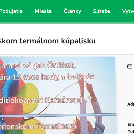
Podujatia
Miesta
Články
Súťaže
Vytv
skom termálnom kúpalisku
Ad
Em
Te