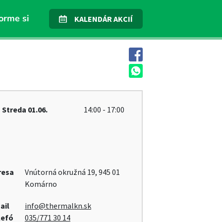
orme si
KALENDÁR AKCIÍ
Streda
01.06.
14:00 - 17:00
resa
Vnútorná okružná 19, 945 01
Komárno
ail
info@thermalkn.sk
lefó
035/771 30 14