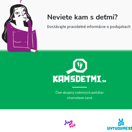
Neviete kam s deťmi?
Dostávajte pravidelné informácie o podujatiach
Člen skupiny rodinných portálov
chameleon.land