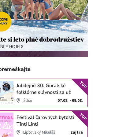
premeškajte
TOP
Jubilejné 30. Goralské
folklórne slávnosti sa už
blížia
Ždiar
07.08. - 09.08.
TOP
Festival čarovných bytostí
Tinti Linti
Liptovský Mikuláš
Zajtra