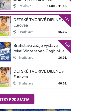
SCHLOSS HOF
Rakúsko
01.08. - 31.08.
TOP
DETSKÉ TVORIVÉ DIELNE v
Eurovea
Bratislava
06.08.
TOP
Bratislava zažije výstavu
roka: Vincent van Gogh ožije
v unikátnej imerzívnej šou!
Bratislava
16.07.
DETSKÉ TVORIVÉ DIELNE v
Eurovea
Bratislava
06.08.
ETKY PODUJATIA