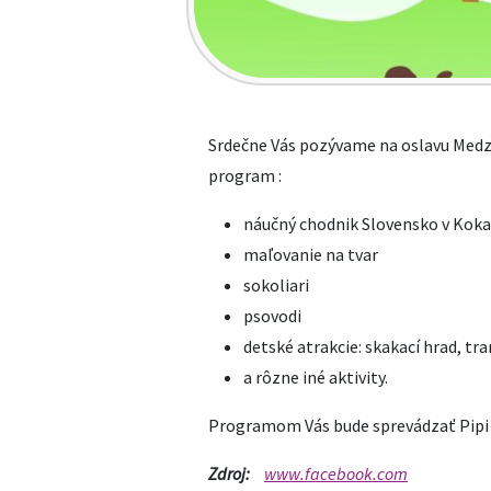
Srdečne Vás pozývame na oslavu Medzi
program :
náučný chodnik Slovensko v Kok
maľovanie na tvar
sokoliari
psovodi
detské atrakcie: skakací hrad, tr
a rôzne iné aktivity.
Programom Vás bude sprevádzať Pipi 
Zdroj:
www.facebook.com