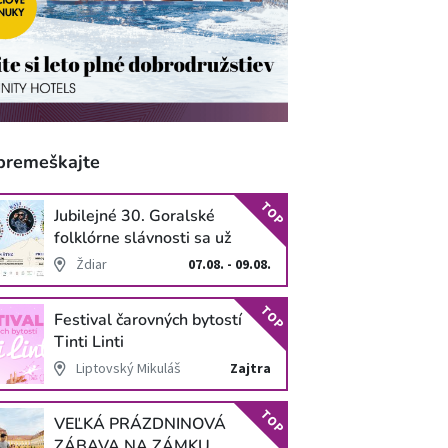
premeškajte
TOP
Jubilejné 30. Goralské
folklórne slávnosti sa už
blížia
Ždiar
07.08. - 09.08.
TOP
Festival čarovných bytostí
Tinti Linti
Liptovský Mikuláš
Zajtra
TOP
VEĽKÁ PRÁZDNINOVÁ
ZÁBAVA NA ZÁMKU