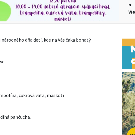
n
We
národného dňa detí, kde na Vás čaka bohatý
ave
ampolína, cukrová vata, maskoti
dlhá pančucha.