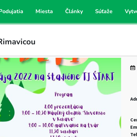
Podujatia
Miesta
Články
Súťaže
Vytv
Rimavicou
Ad
Ce
Em
Te