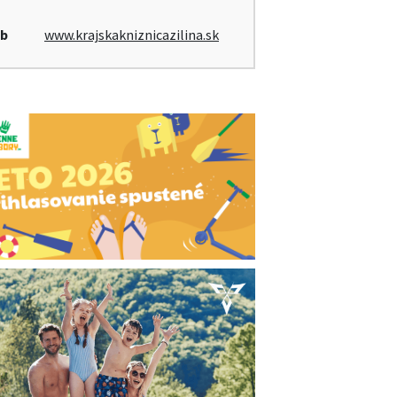
b
www.krajskakniznicazilina.sk