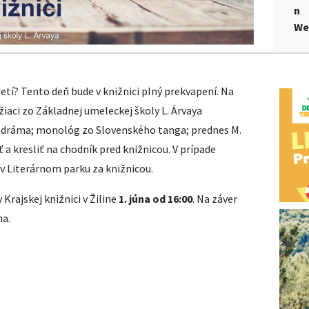
n
We
tí? Tento deň bude v knižnici plný prekvapení. Na
 žiaci zo Základnej umeleckej školy L. Árvaya
odráma; monológ zo Slovenského tanga; prednes M.
 a kresliť na chodník pred knižnicou. V prípade
v Literárnom parku za knižnicou.
Krajskej knižnici v Žiline
1. júna od 16:00
. Na záver
na.