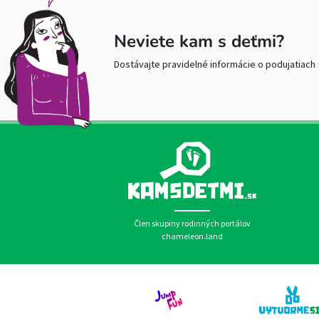
Neviete kam s deťmi?
Dostávajte pravidelné informácie o podujatiach
Člen skupiny rodinných portálov
chameleon.land