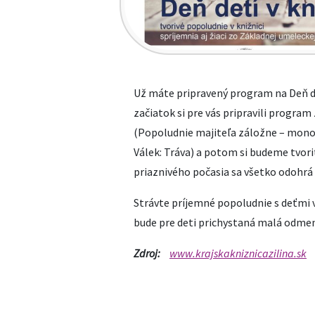
Už máte pripravený program na Deň de
začiatok si pre vás pripravili program
(Popoludnie majiteľa záložne – mon
Válek: Tráva) a potom si budeme tvoriť
priaznivého počasia sa všetko odohrá 
Strávte príjemné popoludnie s deťmi v 
bude pre deti prichystaná malá odme
Zdroj:
www.krajskakniznicazilina.sk