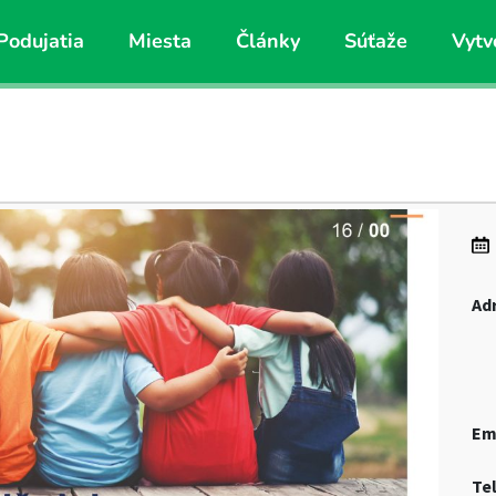
Podujatia
Miesta
Články
Súťaže
Vytv
Ad
Em
Te