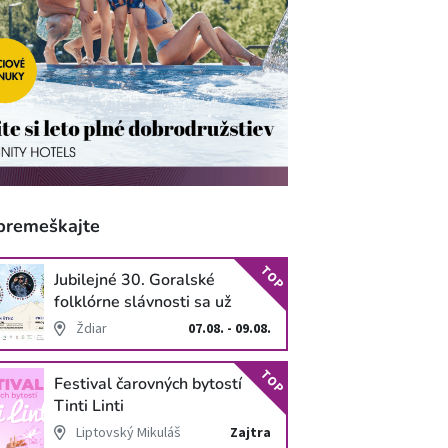
premeškajte
TOP
Jubilejné 30. Goralské
folklórne slávnosti sa už
blížia
Ždiar
07.08. - 09.08.
TOP
Festival čarovných bytostí
Tinti Linti
Liptovský Mikuláš
Zajtra