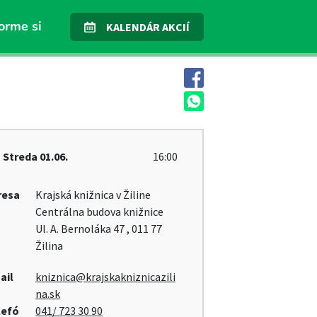
orme si
KALENDÁR AKCIÍ
Streda
01.06.
16:00
resa
Krajská knižnica v Žiline
Centrálna budova knižnice
Ul. A. Bernoláka 47 , 011 77
Žilina
ail
kniznica@krajskakniznicazili
na.sk
lefó
041/ 723 30 90