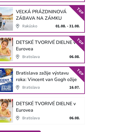
TOP
VEĽKÁ PRÁZDNINOVÁ
ZÁBAVA NA ZÁMKU
SCHLOSS HOF
Rakúsko
01.08. - 31.08.
TOP
DETSKÉ TVORIVÉ DIELNE v
Eurovea
Bratislava
06.08.
TOP
Bratislava zažije výstavu
roka: Vincent van Gogh ožije
v unikátnej imerzívnej šou!
Bratislava
16.07.
DETSKÉ TVORIVÉ DIELNE v
Eurovea
Bratislava
06.08.