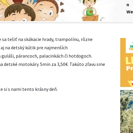
n
We
 sa tešiť na skákacie hrady, trampolínu, rôzne
a aj na detský kútik pre najmenších
guláši, párancoch, palacinkách či hotdogoch.
 detské motokáry. 5min za 3,50€. Takúto zľavu sme
e si s nami tento krásny deň.