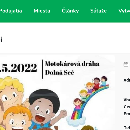
Podujatia
Miesta
Články
Súťaže
Vytv
i
Ad
Vh
Ce
Em
Te