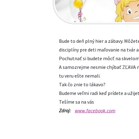
Bude to deň plný hier a zábavy. Môžete
disciplíny pre deti maľovanie na tvár 
Pochutnať si budete môcť na skvelom 
A samozrejme nesmie chýbať ZĽAVA na
tu veru ešte nemali.
Tak čo znie to lákavo?
Budeme veľmi radi keď prídete a užijet
Tešíme sa na vás
Zdroj:
www.facebook.com