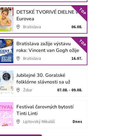
TOP
DETSKÉ TVORIVÉ DIELNE v
Eurovea
Bratislava
06.08.
TOP
Bratislava zažije výstavu
roka: Vincent van Gogh ožije
v unikátnej imerzívnej šou!
Bratislava
16.07.
Jubilejné 30. Goralské
folklórne slávnosti sa už
blížia
Ždiar
07.08. - 09.08.
Festival čarovných bytostí
Tinti Linti
Liptovský Mikuláš
Dnes