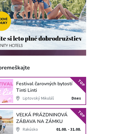
premeškajte
TOP
Festival čarovných bytostí
Tinti Linti
Liptovský Mikuláš
Dnes
TOP
VEĽKÁ PRÁZDNINOVÁ
ZÁBAVA NA ZÁMKU
SCHLOSS HOF
Rakúsko
01.08. - 31.08.