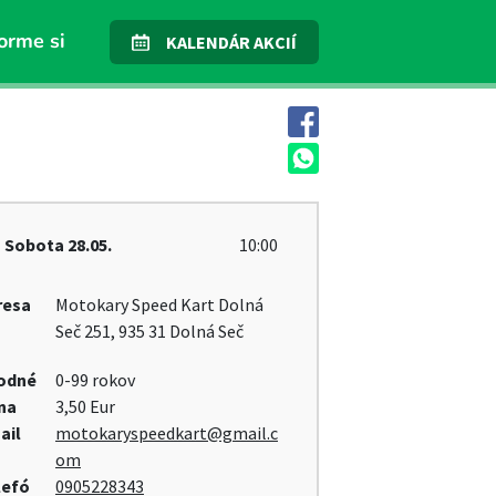
orme si
KALENDÁR AKCIÍ
Sobota
28.05.
10:00
resa
Motokary Speed Kart Dolná
Seč 251, 935 31 Dolná Seč
odné
0-99 rokov
na
3,50 Eur
ail
motokaryspeedkart@gmail.c
om
lefó
0905228343