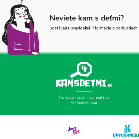
Neviete kam s deťmi?
Dostávajte pravidelné informácie o podujatiach
Člen skupiny rodinných portálov
chameleon.land