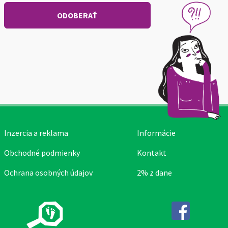
Inzercia a reklama
Informácie
Obchodné podmienky
Kontakt
Ochrana osobných údajov
2% z dane
Facebook