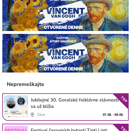
Nepremeškajte
TOP
Jubilejné 30. Goralské folklórne slávnosti
sa už blížia
Ždiar
07.08. - 09.08.
TOP
Festival čarovných bytostí Tinti Linti