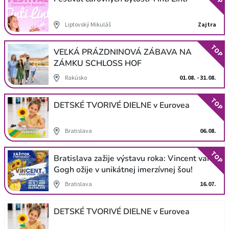
Liptovský Mikuláš
Zajtra
TOP
VEĽKÁ PRÁZDNINOVÁ ZÁBAVA NA
ZÁMKU SCHLOSS HOF
Rakúsko
01.08. - 31.08.
TOP
DETSKÉ TVORIVÉ DIELNE v Eurovea
Bratislava
06.08.
TOP
Bratislava zažije výstavu roka: Vincent van
Gogh ožije v unikátnej imerzívnej šou!
Bratislava
16.07.
DETSKÉ TVORIVÉ DIELNE v Eurovea