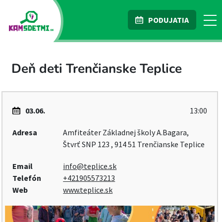
PODUJATIA
Deň deti Trenčianske Teplice
03.06.
13:00
Adresa
Amfiteáter Základnej školy A.Bagara,
Štvrť SNP 123 , 914 51 Trenčianske Teplice
Email
info@teplice.sk
Telefón
+421905573213
Web
www.teplice.sk