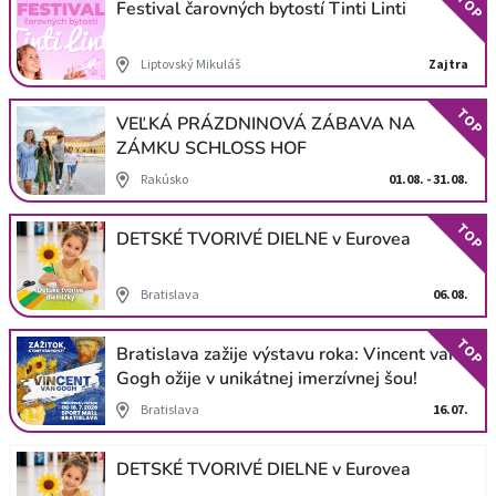
TOP
Festival čarovných bytostí Tinti Linti
Liptovský Mikuláš
Zajtra
TOP
VEĽKÁ PRÁZDNINOVÁ ZÁBAVA NA
ZÁMKU SCHLOSS HOF
Rakúsko
01.08. - 31.08.
TOP
DETSKÉ TVORIVÉ DIELNE v Eurovea
Bratislava
06.08.
TOP
Bratislava zažije výstavu roka: Vincent van
Gogh ožije v unikátnej imerzívnej šou!
Bratislava
16.07.
DETSKÉ TVORIVÉ DIELNE v Eurovea