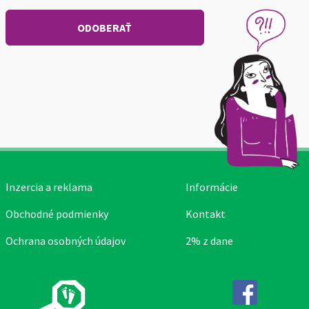
Inzercia a reklama
Informácie
Obchodné podmienky
Kontakt
Ochrana osobných údajov
2% z dane
Facebook