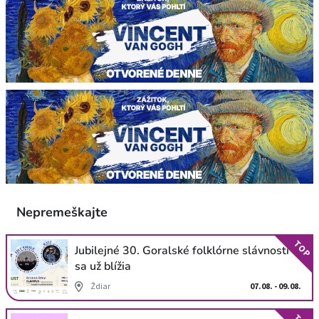
Nepremeškajte
TOP
Jubilejné 30. Goralské folklórne slávnosti
sa už blížia
Ždiar
07.08. - 09.08.