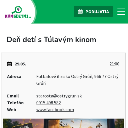
PODUJATIA
Deň detí s Túlavým kinom
29.05.
21:00
Adresa
Futbalové ihrisko Ostrý Grúň, 966 77 Ostrý
Grúň
Email
starosta@ostrygrun.sk
Telefón
0915 498 582
Web
www.facebook.com