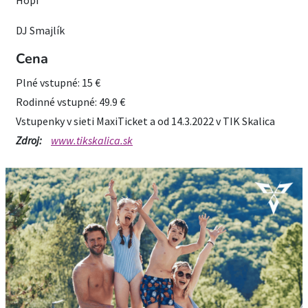
Hopi
DJ Smajlík
Cena
Plné vstupné: 15 €
Rodinné vstupné: 49.9 €
Vstupenky v sieti MaxiTicket a od 14.3.2022 v TIK Skalica
Zdroj:
www.tikskalica.sk