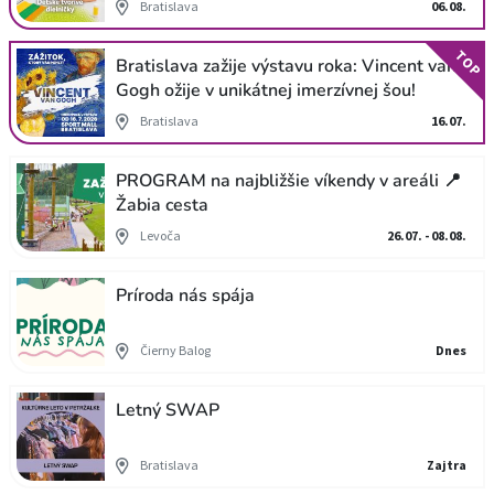
Bratislava
06.08.
TOP
Bratislava zažije výstavu roka: Vincent van
Gogh ožije v unikátnej imerzívnej šou!
Bratislava
16.07.
PROGRAM na najbližšie víkendy v areáli 📍
Žabia cesta
Levoča
26.07. - 08.08.
Príroda nás spája
Čierny Balog
Dnes
Letný SWAP
Bratislava
Zajtra