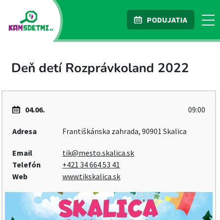
PODUJATIA
Deň detí Rozprávkoland 2022
04.06.
09:00
Adresa
Františkánska zahrada, 90901 Skalica
Email
tik@mesto.skalica.sk
Telefón
+421 34 664 53 41
Web
www.tikskalica.sk