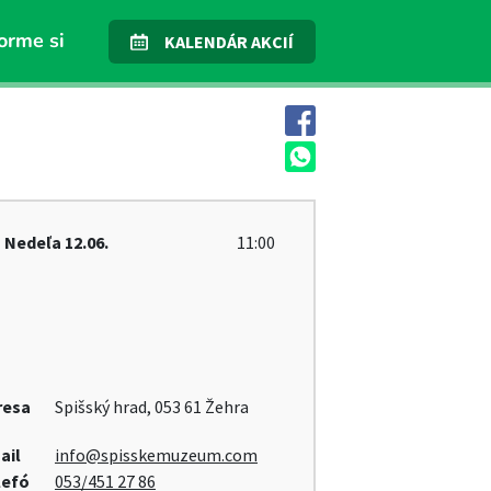
orme si
KALENDÁR AKCIÍ
Nedeľa
12.06.
11:00
resa
Spišský hrad, 053 61 Žehra
ail
info@spisskemuzeum.com
lefó
053/451 27 86