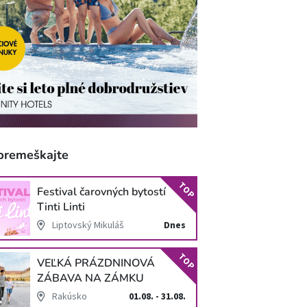
premeškajte
TOP
Festival čarovných bytostí
Tinti Linti
Liptovský Mikuláš
Dnes
TOP
VEĽKÁ PRÁZDNINOVÁ
ZÁBAVA NA ZÁMKU
SCHLOSS HOF
Rakúsko
01.08. - 31.08.