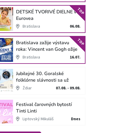
TOP
DETSKÉ TVORIVÉ DIELNE v
Eurovea
Bratislava
06.08.
TOP
Bratislava zažije výstavu
roka: Vincent van Gogh ožije
v unikátnej imerzívnej šou!
Bratislava
16.07.
Jubilejné 30. Goralské
folklórne slávnosti sa už
blížia
Ždiar
07.08. - 09.08.
Festival čarovných bytostí
Tinti Linti
Liptovský Mikuláš
Dnes