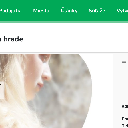
Podujatia
Miesta
Články
Súťaže
Vytv
m hrade
Ad
Em
Te