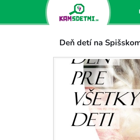
Deň detí na Spišsko