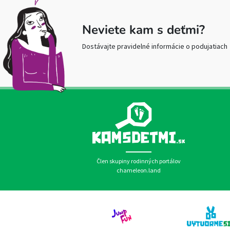
Neviete kam s deťmi?
Dostávajte pravidelné informácie o podujatiach
Člen skupiny rodinných portálov
chameleon.land